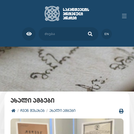
EN
ახალი ამბები
ᲩᲕᲔᲜ ᲨᲔᲡᲐᲮᲔᲑ
ᲐᲮᲐᲚᲘ ᲐᲛᲑᲔᲑᲘ