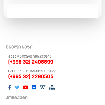
ცხელი ხაზი
ᲒᲔᲜᲔᲠᲐᲚᲣᲠᲘ ᲘᲜᲡᲞᲔᲥᲪᲘᲐ
(+995 32) 2405599
ᲡᲐᲪᲜᲝᲑᲐᲠᲝ ᲒᲐᲜᲧᲝᲤᲘᲚᲔᲑᲐ
(+995 32) 2290505
კონტაქტი