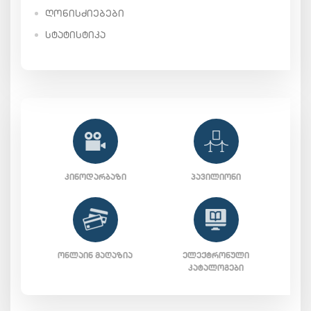
ᲦᲝᲜᲘᲡᲫᲘᲔᲑᲔᲑᲘ
ᲡᲢᲐᲢᲘᲡᲢᲘᲙᲐ
ᲙᲘᲜᲝᲓᲐᲠᲑᲐᲖᲘ
ᲞᲐᲕᲘᲚᲘᲝᲜᲘ
ᲝᲜᲚᲐᲘᲜ ᲛᲐᲦᲐᲖᲘᲐ
ᲔᲚᲔᲥᲢᲠᲝᲜᲣᲚᲘ
ᲙᲐᲢᲐᲚᲝᲒᲔᲑᲘ