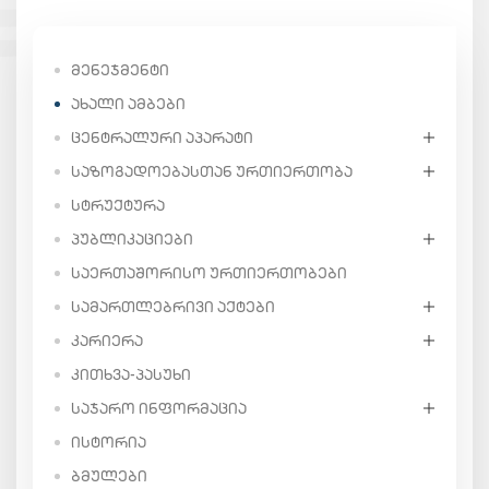
ᲛᲔᲜᲔᲯᲛᲔᲜᲢᲘ
ᲐᲮᲐᲚᲘ ᲐᲛᲑᲔᲑᲘ
ᲪᲔᲜᲢᲠᲐᲚᲣᲠᲘ ᲐᲞᲐᲠᲐᲢᲘ
ᲡᲐᲖᲝᲒᲐᲓᲝᲔᲑᲐᲡᲗᲐᲜ ᲣᲠᲗᲘᲔᲠᲗᲝᲑᲐ
ᲡᲢᲠᲣᲥᲢᲣᲠᲐ
ᲞᲣᲑᲚᲘᲙᲐᲪᲘᲔᲑᲘ
ᲡᲐᲔᲠᲗᲐᲨᲝᲠᲘᲡᲝ ᲣᲠᲗᲘᲔᲠᲗᲝᲑᲔᲑᲘ
ᲡᲐᲛᲐᲠᲗᲚᲔᲑᲠᲘᲕᲘ ᲐᲥᲢᲔᲑᲘ
ᲙᲐᲠᲘᲔᲠᲐ
ᲙᲘᲗᲮᲕᲐ-ᲞᲐᲡᲣᲮᲘ
ᲡᲐᲯᲐᲠᲝ ᲘᲜᲤᲝᲠᲛᲐᲪᲘᲐ
ᲘᲡᲢᲝᲠᲘᲐ
ᲑᲛᲣᲚᲔᲑᲘ