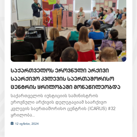
ᲡᲐᲥᲐᲠᲗᲕᲔᲚᲝᲡ ᲔᲠᲝᲕᲜᲣᲚᲘ ᲐᲠᲥᲘᲕᲘ
ᲡᲐᲐᲠᲥᲘᲕᲝ ᲙᲕᲚᲔᲕᲘᲡ ᲡᲐᲔᲠᲗᲐᲨᲝᲠᲘᲡᲝ
ᲪᲔᲜᲢᲠᲘᲡ ᲧᲠᲘᲚᲝᲑᲐᲨᲘ ᲛᲝᲜᲐᲬᲘᲚᲔᲝᲑᲓᲐ
საქართველოს იუსტიციის სამინისტროს
ეროვნული არქივის დელეგაციამ საარქივო
კვლევის საერთაშორისო ცენტრის (ICARUS) #32
ყრილობა...
12 ივნისი, 2024