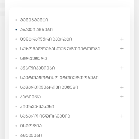
ᲛᲔᲜᲔᲯᲛᲔᲜᲢᲘ
ᲐᲮᲐᲚᲘ ᲐᲛᲑᲔᲑᲘ
ᲪᲔᲜᲢᲠᲐᲚᲣᲠᲘ ᲐᲞᲐᲠᲐᲢᲘ
ᲡᲐᲖᲝᲒᲐᲓᲝᲔᲑᲐᲡᲗᲐᲜ ᲣᲠᲗᲘᲔᲠᲗᲝᲑᲐ
ᲡᲢᲠᲣᲥᲢᲣᲠᲐ
ᲞᲣᲑᲚᲘᲙᲐᲪᲘᲔᲑᲘ
ᲡᲐᲔᲠᲗᲐᲨᲝᲠᲘᲡᲝ ᲣᲠᲗᲘᲔᲠᲗᲝᲑᲔᲑᲘ
ᲡᲐᲛᲐᲠᲗᲚᲔᲑᲠᲘᲕᲘ ᲐᲥᲢᲔᲑᲘ
ᲙᲐᲠᲘᲔᲠᲐ
ᲙᲘᲗᲮᲕᲐ-ᲞᲐᲡᲣᲮᲘ
ᲡᲐᲯᲐᲠᲝ ᲘᲜᲤᲝᲠᲛᲐᲪᲘᲐ
ᲘᲡᲢᲝᲠᲘᲐ
ᲑᲛᲣᲚᲔᲑᲘ