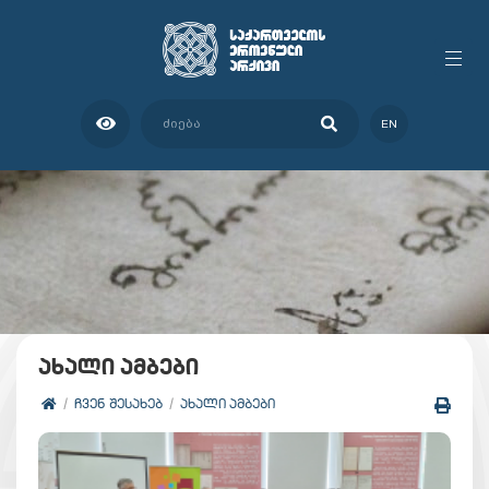
EN
ახალი ამბები
ᲩᲕᲔᲜ ᲨᲔᲡᲐᲮᲔᲑ
ᲐᲮᲐᲚᲘ ᲐᲛᲑᲔᲑᲘ