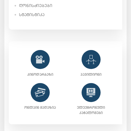
ᲦᲝᲜᲘᲡᲫᲘᲔᲑᲔᲑᲘ
ᲡᲢᲐᲢᲘᲡᲢᲘᲙᲐ
ᲙᲘᲜᲝᲓᲐᲠᲑᲐᲖᲘ
ᲞᲐᲕᲘᲚᲘᲝᲜᲘ
ᲝᲜᲚᲐᲘᲜ ᲛᲐᲦᲐᲖᲘᲐ
ᲔᲚᲔᲥᲢᲠᲝᲜᲣᲚᲘ
ᲙᲐᲢᲐᲚᲝᲒᲔᲑᲘ