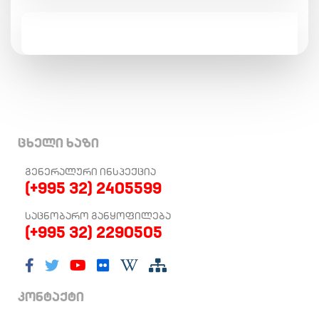
ცხელი ხაზი
ᲒᲔᲜᲔᲠᲐᲚᲣᲠᲘ ᲘᲜᲡᲞᲔᲥᲪᲘᲐ
(+995 32) 2405599
ᲡᲐᲪᲜᲝᲑᲐᲠᲝ ᲒᲐᲜᲧᲝᲤᲘᲚᲔᲑᲐ
(+995 32) 2290505
კონტაქტი