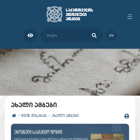
EN
ახალი ამბები
ᲩᲕᲔᲜ ᲨᲔᲡᲐᲮᲔᲑ
ᲐᲮᲐᲚᲘ ᲐᲛᲑᲔᲑᲘ