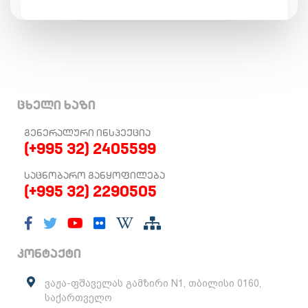
ცხელი ხაზი
ᲒᲔᲜᲔᲠᲐᲚᲣᲠᲘ ᲘᲜᲡᲞᲔᲥᲪᲘᲐ
(+995 32) 2405599
ᲡᲐᲪᲜᲝᲑᲐᲠᲝ ᲒᲐᲜᲧᲝᲤᲘᲚᲔᲑᲐ
(+995 32) 2290505
კონტაქტი
ვაჟა-ფშაველას გამზირი N1, თბილისი 0160,
საქართველო