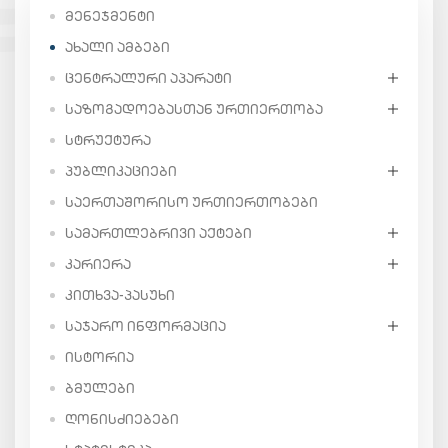
ᲛᲔᲜᲔᲯᲛᲔᲜᲢᲘ
ᲐᲮᲐᲚᲘ ᲐᲛᲑᲔᲑᲘ
ᲪᲔᲜᲢᲠᲐᲚᲣᲠᲘ ᲐᲞᲐᲠᲐᲢᲘ
ᲡᲐᲖᲝᲒᲐᲓᲝᲔᲑᲐᲡᲗᲐᲜ ᲣᲠᲗᲘᲔᲠᲗᲝᲑᲐ
ᲡᲢᲠᲣᲥᲢᲣᲠᲐ
ᲞᲣᲑᲚᲘᲙᲐᲪᲘᲔᲑᲘ
ᲡᲐᲔᲠᲗᲐᲨᲝᲠᲘᲡᲝ ᲣᲠᲗᲘᲔᲠᲗᲝᲑᲔᲑᲘ
ᲡᲐᲛᲐᲠᲗᲚᲔᲑᲠᲘᲕᲘ ᲐᲥᲢᲔᲑᲘ
ᲙᲐᲠᲘᲔᲠᲐ
ᲙᲘᲗᲮᲕᲐ-ᲞᲐᲡᲣᲮᲘ
ᲡᲐᲯᲐᲠᲝ ᲘᲜᲤᲝᲠᲛᲐᲪᲘᲐ
ᲘᲡᲢᲝᲠᲘᲐ
ᲑᲛᲣᲚᲔᲑᲘ
ᲦᲝᲜᲘᲡᲫᲘᲔᲑᲔᲑᲘ