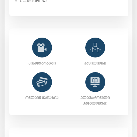
ᲡᲢᲐᲢᲘᲡᲢᲘᲙᲐ
ᲙᲘᲜᲝᲓᲐᲠᲑᲐᲖᲘ
ᲞᲐᲕᲘᲚᲘᲝᲜᲘ
ᲝᲜᲚᲐᲘᲜ ᲛᲐᲦᲐᲖᲘᲐ
ᲔᲚᲔᲥᲢᲠᲝᲜᲣᲚᲘ
ᲙᲐᲢᲐᲚᲝᲒᲔᲑᲘ