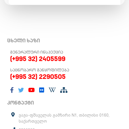
ცხელი ხაზი
ᲒᲔᲜᲔᲠᲐᲚᲣᲠᲘ ᲘᲜᲡᲞᲔᲥᲪᲘᲐ
(+995 32) 2405599
ᲡᲐᲪᲜᲝᲑᲐᲠᲝ ᲒᲐᲜᲧᲝᲤᲘᲚᲔᲑᲐ
(+995 32) 2290505
კონტაქტი
ვაჟა-ფშაველას გამზირი N1, თბილისი 0160,
საქართველო