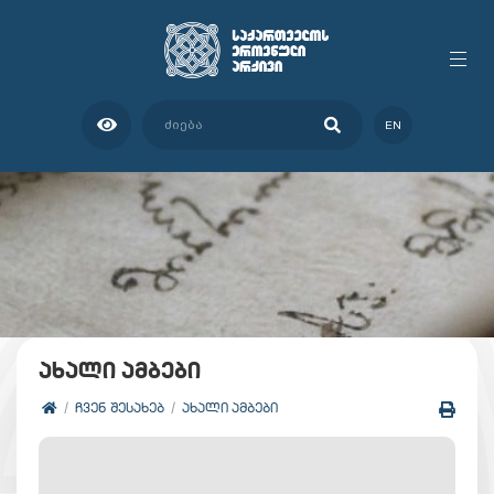
EN
ახალი ამბები
ᲩᲕᲔᲜ ᲨᲔᲡᲐᲮᲔᲑ
ᲐᲮᲐᲚᲘ ᲐᲛᲑᲔᲑᲘ