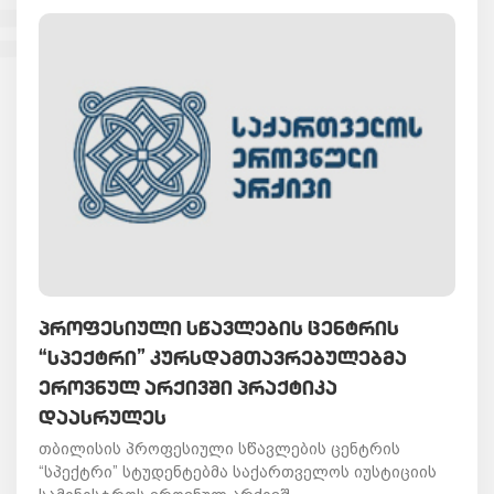
ᲞᲠᲝᲤᲔᲡᲘᲣᲚᲘ ᲡᲬᲐᲕᲚᲔᲑᲘᲡ ᲪᲔᲜᲢᲠᲘᲡ
“ᲡᲞᲔᲥᲢᲠᲘ” ᲙᲣᲠᲡᲓᲐᲛᲗᲐᲕᲠᲔᲑᲣᲚᲔᲑᲛᲐ
ᲔᲠᲝᲕᲜᲣᲚ ᲐᲠᲥᲘᲕᲨᲘ ᲞᲠᲐᲥᲢᲘᲙᲐ
ᲓᲐᲐᲡᲠᲣᲚᲔᲡ
თბილისის პროფესიული სწავლების ცენტრის
“სპექტრი” სტუდენტებმა საქართველოს იუსტიციის