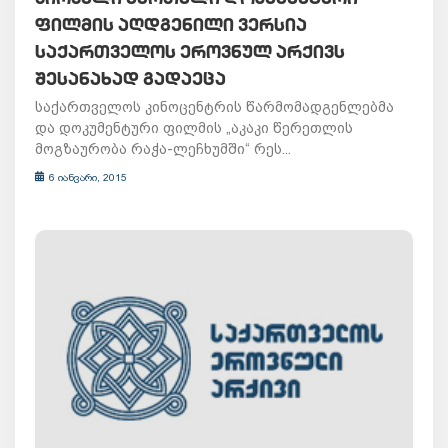
ᲤᲘᲚᲛᲘᲡ ᲐᲦᲓᲒᲔᲜᲘᲚᲘ ᲕᲔᲠᲡᲘᲐ
ᲡᲐᲥᲐᲠᲗᲕᲔᲚᲝᲡ ᲔᲠᲝᲕᲜᲣᲚ ᲐᲠᲥᲘᲕᲡ
ᲨᲔᲡᲐᲜᲐᲮᲐᲓ ᲒᲐᲓᲐᲔᲪᲐ
საქართველოს კინოცენტრის წარმომადგენლებმა
და დოკუმენტური ფილმის „აკაკი წერეთლის
მოგზაურობა რაჭა-ლეჩხუმში“ რეს...
6 იანვარი, 2015