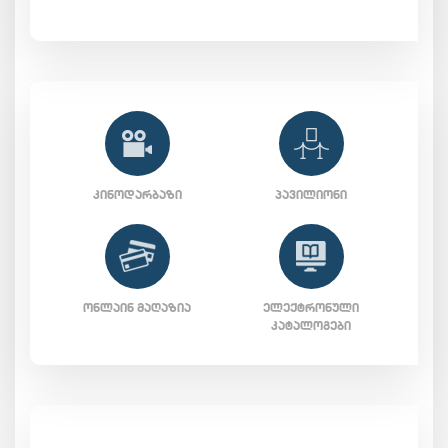
ᲙᲘᲜᲝᲓᲐᲠᲑᲐᲖᲘ
ᲞᲐᲕᲘᲚᲘᲝᲜᲘ
ᲝᲜᲚᲐᲘᲜ ᲛᲐᲦᲐᲖᲘᲐ
ᲔᲚᲔᲥᲢᲠᲝᲜᲣᲚᲘ
ᲙᲐᲢᲐᲚᲝᲒᲔᲑᲘ