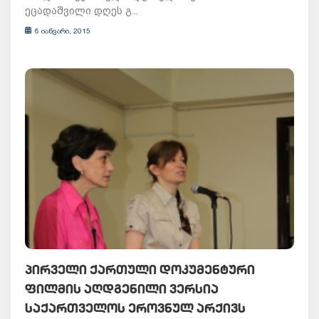
ეცადაშვილი დღეს გ...
6 იანვარი, 2015
ᲞᲘᲠᲕᲔᲚᲘ ᲥᲐᲠᲗᲣᲚᲘ ᲓᲝᲙᲣᲛᲔᲜᲢᲣᲠᲘ
ᲤᲘᲚᲛᲘᲡ ᲐᲦᲓᲒᲔᲜᲘᲚᲘ ᲕᲔᲠᲡᲘᲐ
ᲡᲐᲥᲐᲠᲗᲕᲔᲚᲝᲡ ᲔᲠᲝᲕᲜᲣᲚ ᲐᲠᲥᲘᲕᲡ