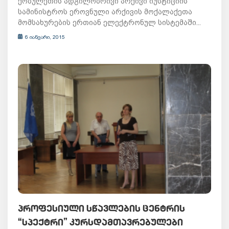
ქობულეთის ადგილობრივი არქივი იუსტიციის
სამინისტროს ეროვნული არქივის მოქალაქეთა
მომსახურების ერთიან ელექტრონულ სისტემაში...
6 იანვარი, 2015
ᲞᲠᲝᲤᲔᲡᲘᲣᲚᲘ ᲡᲬᲐᲕᲚᲔᲑᲘᲡ ᲪᲔᲜᲢᲠᲘᲡ
“ᲡᲞᲔᲥᲢᲠᲘ” ᲙᲣᲠᲡᲓᲐᲛᲗᲐᲕᲠᲔᲑᲣᲚᲔᲑᲘ