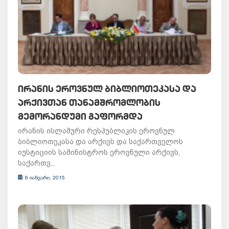
ᲘᲠᲐᲜᲘᲡ ᲔᲠᲝᲕᲜᲣᲚ ᲑᲘᲑᲚᲘᲝᲗᲔᲙᲐᲡᲐ ᲓᲐ
ᲐᲠᲥᲘᲕᲗᲐᲜ ᲗᲐᲜᲐᲛᲨᲠᲝᲛᲚᲝᲑᲘᲡ
ᲛᲔᲛᲝᲠᲐᲜᲓᲣᲛᲘ ᲒᲐᲤᲝᲠᲛᲓᲐ
ირანის ისლამური რესპუბლიკის ეროვნულ
ბიბლიოთეკასა და არქივს და საქართველოს
იუსტიციის სამინისტროს ეროვნული არქივს,
საქართვ...
6 იანვარი, 2015