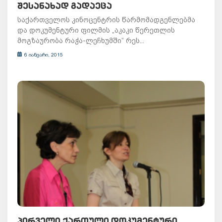
ᲨᲔᲡᲐᲜᲐᲮᲐᲓ ᲒᲐᲓᲐᲔᲪᲐ
საქართველოს კინოცენტრის წარმომადგენლებმა
და დოკუმენტური ფილმის „აკაკი წერეთლის
მოგზაურობა რაჭა-ლეჩხუმში“ რეს...
6 იანვარი, 2015
ᲞᲘᲠᲕᲔᲚᲘ ᲥᲐᲠᲗᲣᲚᲘ ᲓᲝᲙᲣᲛᲔᲜᲢᲣᲠᲘ