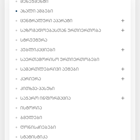
ᲛᲔᲜᲔᲯᲛᲔᲜᲢᲘ
ᲐᲮᲐᲚᲘ ᲐᲛᲑᲔᲑᲘ
ᲪᲔᲜᲢᲠᲐᲚᲣᲠᲘ ᲐᲞᲐᲠᲐᲢᲘ
ᲡᲐᲖᲝᲒᲐᲓᲝᲔᲑᲐᲡᲗᲐᲜ ᲣᲠᲗᲘᲔᲠᲗᲝᲑᲐ
ᲡᲢᲠᲣᲥᲢᲣᲠᲐ
ᲞᲣᲑᲚᲘᲙᲐᲪᲘᲔᲑᲘ
ᲡᲐᲔᲠᲗᲐᲨᲝᲠᲘᲡᲝ ᲣᲠᲗᲘᲔᲠᲗᲝᲑᲔᲑᲘ
ᲡᲐᲛᲐᲠᲗᲚᲔᲑᲠᲘᲕᲘ ᲐᲥᲢᲔᲑᲘ
ᲙᲐᲠᲘᲔᲠᲐ
ᲙᲘᲗᲮᲕᲐ-ᲞᲐᲡᲣᲮᲘ
ᲡᲐᲯᲐᲠᲝ ᲘᲜᲤᲝᲠᲛᲐᲪᲘᲐ
ᲘᲡᲢᲝᲠᲘᲐ
ᲑᲛᲣᲚᲔᲑᲘ
ᲦᲝᲜᲘᲡᲫᲘᲔᲑᲔᲑᲘ
ᲡᲢᲐᲢᲘᲡᲢᲘᲙᲐ