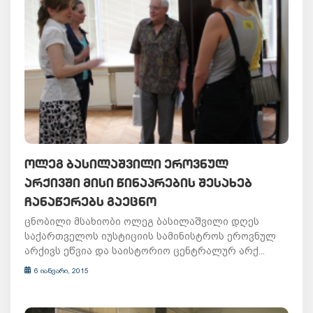
ᲝᲚᲔᲒ ᲑᲐᲡᲘᲚᲐᲨᲕᲘᲚᲘ ᲔᲠᲝᲕᲜᲣᲚ
ᲐᲠᲥᲘᲕᲨᲘ ᲛᲘᲡᲘ ᲬᲘᲜᲐᲞᲠᲔᲑᲘᲡ ᲨᲔᲡᲐᲮᲔᲑ
ᲩᲐᲜᲐᲬᲔᲠᲔᲑᲡ ᲒᲐᲔᲪᲜᲝ
ცნობილი მსახიობი ოლეგ ბასილაშვილი დღეს
საქართველოს იუსტიციის სამინისტროს ეროვნულ
არქივს ეწვია და საისტორიო ცენტრალურ არქ...
6 იანვარი, 2015