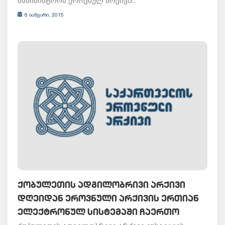
სამინისტროს ეროვნულ არქივშ...
6 იანვარი, 2015
ᲥᲝᲑᲣᲚᲔᲗᲘᲡ ᲐᲓᲒᲘᲚᲝᲑᲠᲘᲕᲘ ᲐᲠᲥᲘᲕᲘ
ᲓᲦᲔᲘᲓᲐᲜ ᲔᲠᲝᲕᲜᲣᲚᲘ ᲐᲠᲥᲘᲕᲘᲡ ᲔᲠᲗᲘᲐᲜ
ᲔᲚᲔᲥᲢᲠᲝᲜᲣᲚ ᲡᲘᲡᲢᲔᲛᲐᲨᲘ ᲩᲐᲔᲠᲗᲝ