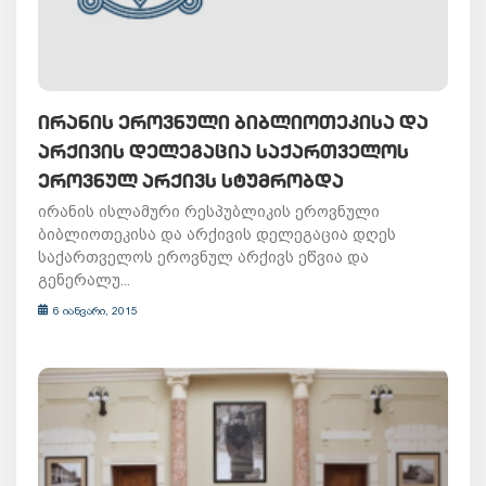
ᲘᲠᲐᲜᲘᲡ ᲔᲠᲝᲕᲜᲣᲚᲘ ᲑᲘᲑᲚᲘᲝᲗᲔᲙᲘᲡᲐ ᲓᲐ
ᲐᲠᲥᲘᲕᲘᲡ ᲓᲔᲚᲔᲒᲐᲪᲘᲐ ᲡᲐᲥᲐᲠᲗᲕᲔᲚᲝᲡ
ᲔᲠᲝᲕᲜᲣᲚ ᲐᲠᲥᲘᲕᲡ ᲡᲢᲣᲛᲠᲝᲑᲓᲐ
ირანის ისლამური რესპუბლიკის ეროვნული
ბიბლიოთეკისა და არქივის დელეგაცია დღეს
საქართველოს ეროვნულ არქივს ეწვია და
გენერალუ...
6 იანვარი, 2015