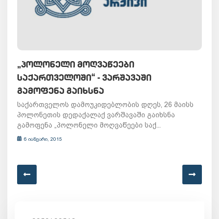
„ᲞᲝᲚᲝᲜᲔᲚᲘ ᲛᲝᲦᲕᲐᲬᲔᲔᲑᲘ
ᲡᲐᲥᲐᲠᲗᲕᲔᲚᲝᲨᲘ“ - ᲕᲐᲠᲨᲐᲕᲐᲨᲘ
ᲒᲐᲛᲝᲤᲔᲜᲐ ᲒᲐᲘᲮᲡᲜᲐ
საქართველოს დამოუკიდებლობის დღეს, 26 მაისს
პოლონეთის დედაქალაქ ვარშავაში გაიხსნა
გამოფენა „პოლონელი მოღვაწეები საქ...
6 იანვარი, 2015