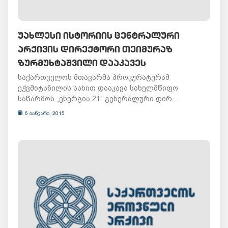
ᲣᲐᲮᲚᲔᲡᲘ ᲘᲡᲢᲝᲠᲘᲘᲡ ᲪᲔᲜᲢᲠᲐᲚᲣᲠᲘ
ᲐᲠᲥᲘᲕᲘᲡ ᲓᲘᲠᲔᲥᲢᲝᲠᲘ ᲗᲔᲘᲛᲣᲠᲐᲖ
ᲖᲣᲠᲛᲣᲮᲢᲐᲨᲕᲘᲚᲘ ᲓᲐᲐᲙᲐᲕᲔᲡ
საქართველოს მთავარმა პროკურატურამ
ეჭვმიტანილის სახით დააკავა სახელმწიფო
საწარმოს „ენერგია 21“ გენერალური დირ...
6 იანვარი, 2015