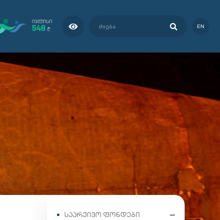
ᲘᲕᲚᲘᲡᲘ
548
EN
₾
ᲡᲐᲐᲠᲥᲘᲕᲝ ᲤᲝᲜᲓᲔᲑᲘ