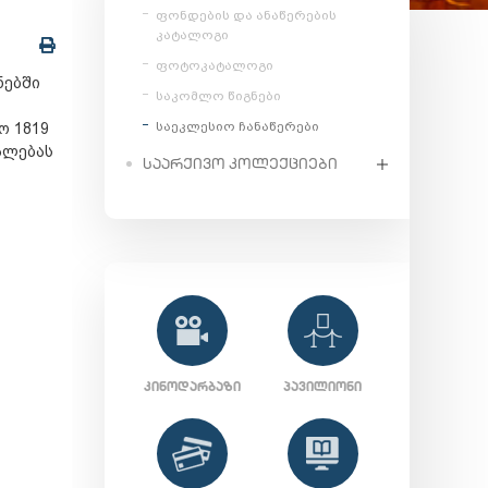
ფონდების და ანაწერების
კატალოგი
ფოტოკატალოგი
ნებში
საკომლო წიგნები
საეკლესიო ჩანაწერები
ო 1819
ალებას
ᲡᲐᲐᲠᲥᲘᲕᲝ ᲙᲝᲚᲔᲥᲪᲘᲔᲑᲘ
ᲙᲘᲜᲝᲓᲐᲠᲑᲐᲖᲘ
ᲞᲐᲕᲘᲚᲘᲝᲜᲘ