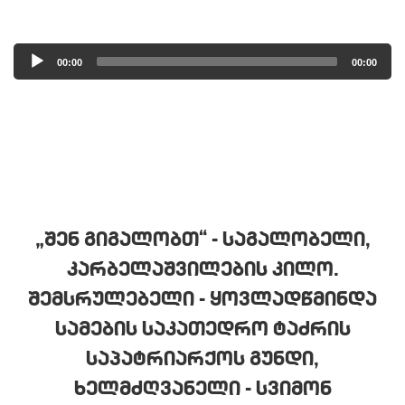
Audio
00:00
00:00
Player
„ᲨᲔᲜ ᲒᲘᲒᲐᲚᲝᲑᲗ“ - ᲡᲐᲒᲐᲚᲝᲑᲔᲚᲘ,
ᲙᲐᲠᲑᲔᲚᲐᲨᲕᲘᲚᲔᲑᲘᲡ ᲙᲘᲚᲝ.
ᲨᲔᲛᲡᲠᲣᲚᲔᲑᲔᲚᲘ - ᲧᲝᲕᲚᲐᲓᲬᲛᲘᲜᲓᲐ
ᲡᲐᲛᲔᲑᲘᲡ ᲡᲐᲙᲐᲗᲔᲓᲠᲝ ᲢᲐᲫᲠᲘᲡ
ᲡᲐᲞᲐᲢᲠᲘᲐᲠᲥᲝᲡ ᲒᲣᲜᲓᲘ,
ᲮᲔᲚᲛᲫᲦᲕᲐᲜᲔᲚᲘ - ᲡᲕᲘᲛᲝᲜ