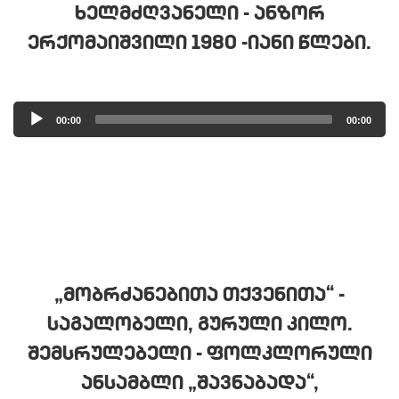
ᲮᲔᲚᲛᲫᲦᲕᲐᲜᲔᲚᲘ - ᲐᲜᲖᲝᲠ
ᲔᲠᲥᲝᲛᲐᲘᲨᲕᲘᲚᲘ 1980 -ᲘᲐᲜᲘ ᲬᲚᲔᲑᲘ.
Audio
00:00
00:00
Player
„ᲛᲝᲑᲠᲫᲐᲜᲔᲑᲘᲗᲐ ᲗᲥᲕᲔᲜᲘᲗᲐ“ -
ᲡᲐᲒᲐᲚᲝᲑᲔᲚᲘ, ᲒᲣᲠᲣᲚᲘ ᲙᲘᲚᲝ.
ᲨᲔᲛᲡᲠᲣᲚᲔᲑᲔᲚᲘ - ᲤᲝᲚᲙᲚᲝᲠᲣᲚᲘ
ᲐᲜᲡᲐᲛᲑᲚᲘ „ᲨᲐᲕᲜᲐᲑᲐᲓᲐ“,