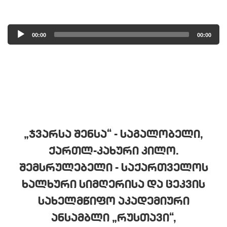
Audio
00:00
00:00
Player
„ᲯᲕᲐᲠᲡᲐ ᲨᲔᲜᲡᲐ“ - ᲡᲐᲒᲐᲚᲝᲑᲔᲚᲘ,
ᲥᲐᲠᲗᲚ-ᲙᲐᲮᲣᲠᲘ ᲙᲘᲚᲝ.
ᲨᲔᲛᲡᲠᲣᲚᲔᲑᲔᲚᲘ - ᲡᲐᲥᲐᲠᲗᲕᲔᲚᲝᲡ
ᲮᲐᲚᲮᲣᲠᲘ ᲡᲘᲛᲦᲔᲠᲘᲡᲐ ᲓᲐ ᲪᲔᲙᲕᲘᲡ
ᲡᲐᲮᲔᲚᲛᲬᲘᲤᲝ ᲐᲙᲐᲓᲔᲛᲘᲣᲠᲘ
ᲐᲜᲡᲐᲛᲑᲚᲘ „ᲠᲣᲡᲗᲐᲕᲘ“,