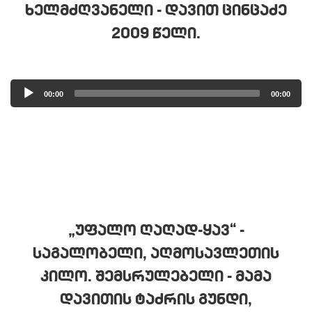
ᲮᲔᲚᲛᲫᲦᲕᲐᲜᲔᲚᲘ - ᲓᲐᲕᲘᲗ ᲪᲘᲜᲪᲐᲫᲔ
2009 ᲬᲔᲚᲘ.
Audio
00:00
00:00
Player
„ᲣᲤᲐᲚᲝ ᲦᲐᲦᲐᲓ-ᲧᲐᲕ“ -
ᲡᲐᲒᲐᲚᲝᲑᲔᲚᲘ, ᲐᲦᲛᲝᲡᲐᲕᲚᲔᲗᲘᲡ
ᲙᲘᲚᲝ. ᲨᲔᲛᲡᲠᲣᲚᲔᲑᲔᲚᲘ - ᲛᲐᲛᲐ
ᲓᲐᲕᲘᲗᲘᲡ ᲢᲐᲫᲠᲘᲡ ᲒᲣᲜᲓᲘ,