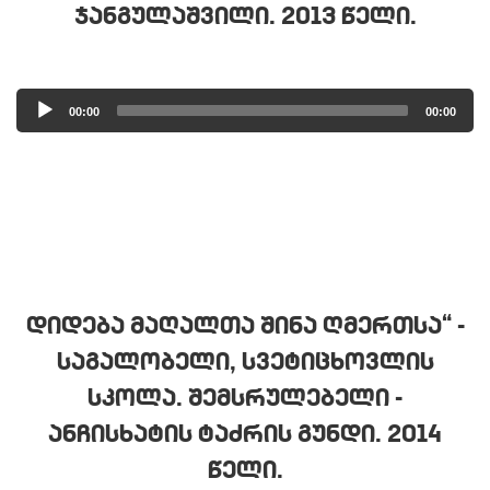
ᲯᲐᲜᲒᲣᲚᲐᲨᲕᲘᲚᲘ. 2013 ᲬᲔᲚᲘ.
Audio
00:00
00:00
Player
ᲓᲘᲓᲔᲑᲐ ᲛᲐᲦᲐᲚᲗᲐ ᲨᲘᲜᲐ ᲦᲛᲔᲠᲗᲡᲐ“ -
ᲡᲐᲒᲐᲚᲝᲑᲔᲚᲘ, ᲡᲕᲔᲢᲘᲪᲮᲝᲕᲚᲘᲡ
ᲡᲙᲝᲚᲐ. ᲨᲔᲛᲡᲠᲣᲚᲔᲑᲔᲚᲘ -
ᲐᲜᲩᲘᲡᲮᲐᲢᲘᲡ ᲢᲐᲫᲠᲘᲡ ᲒᲣᲜᲓᲘ. 2014
ᲬᲔᲚᲘ.