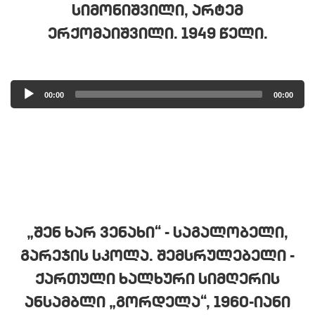
ᲡᲘᲛᲝᲜᲘᲨᲕᲘᲚᲘ, ᲐᲠᲢᲔᲛ
ᲔᲠᲥᲝᲛᲐᲘᲨᲕᲘᲚᲘ. 1949 ᲬᲔᲚᲘ.
Audio
00:00
00:00
Player
„ᲨᲔᲜ ᲮᲐᲠ ᲕᲔᲜᲐᲮᲘ“ - ᲡᲐᲒᲐᲚᲝᲑᲔᲚᲘ,
ᲒᲐᲠᲔᲯᲘᲡ ᲡᲙᲝᲚᲐ. ᲨᲔᲛᲡᲠᲣᲚᲔᲑᲔᲚᲘ -
ᲥᲐᲠᲗᲣᲚᲘ ᲮᲐᲚᲮᲣᲠᲘ ᲡᲘᲛᲦᲔᲠᲘᲡ
ᲐᲜᲡᲐᲛᲑᲚᲘ „ᲒᲝᲠᲓᲔᲚᲐ“, 1960-ᲘᲐᲜᲘ