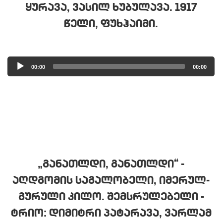
ᲧᲣᲠᲐᲕᲐ, ᲕᲐᲡᲘᲚ ᲮᲣᲑᲣᲚᲐᲕᲐ. 1917
ᲬᲔᲚᲘ, ᲤᲣᲮᲰᲐᲘᲛᲘ.
Audio
00:00
00:00
Player
„ᲒᲐᲜᲐᲗᲚᲓᲘ, ᲒᲐᲜᲐᲗᲚᲓᲘ“ -
ᲐᲦᲓᲒᲝᲛᲘᲡ ᲡᲐᲒᲐᲚᲝᲑᲔᲚᲘ, ᲘᲛᲔᲠᲣᲚ-
ᲒᲣᲠᲣᲚᲘ ᲙᲘᲚᲝ. ᲨᲔᲛᲡᲠᲣᲚᲔᲑᲔᲚᲘ -
ᲢᲠᲘᲝ: ᲓᲘᲛᲘᲢᲠᲘ ᲞᲐᲢᲐᲠᲐᲕᲐ, ᲕᲐᲠᲚᲐᲛ