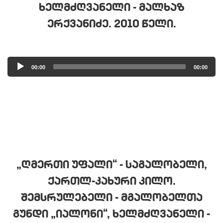
ᲮᲔᲚᲛᲫᲦᲕᲐᲜᲔᲚᲘ - ᲛᲐᲚᲮᲐᲖ
ᲔᲠᲥᲕᲐᲜᲘᲫᲔ. 2010 ᲬᲔᲚᲘ.
Audio
00:00
00:00
Player
„ᲦᲛᲔᲠᲗᲘ ᲣᲤᲐᲚᲘ“ - ᲡᲐᲒᲐᲚᲝᲑᲔᲚᲘ,
ᲥᲐᲠᲗᲚ-ᲙᲐᲮᲣᲠᲘ ᲙᲘᲚᲝ.
ᲨᲔᲛᲡᲠᲣᲚᲔᲑᲔᲚᲘ - ᲛᲒᲐᲚᲝᲑᲔᲚᲗᲐ
ᲒᲣᲜᲓᲘ „ᲘᲐᲚᲝᲜᲘ“, ᲮᲔᲚᲛᲫᲦᲕᲐᲜᲔᲚᲘ -