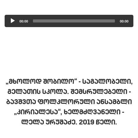
Audio
00:00
00:00
Player
„ᲛᲮᲝᲚᲝᲓ ᲨᲝᲑᲘᲚᲝ“ - ᲡᲐᲒᲐᲚᲝᲑᲔᲚᲘ,
ᲒᲔᲚᲐᲗᲘᲡ ᲡᲙᲝᲚᲐ. ᲨᲔᲛᲡᲠᲣᲚᲔᲑᲔᲚᲘ -
ᲑᲐᲕᲨᲕᲗᲐ ᲤᲝᲚᲙᲚᲝᲠᲣᲚᲘ ᲐᲜᲡᲐᲛᲑᲚᲘ
„ᲙᲘᲠᲘᲐᲚᲔᲡᲐ“, ᲮᲔᲚᲛᲫᲦᲕᲐᲜᲔᲚᲘ -
ᲚᲔᲚᲐ ᲣᲠᲣᲨᲐᲫᲔ. 2019 ᲬᲔᲚᲘ.