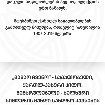
დაცული საგალობლების აუდიოკოლექციის
ერთ ნაწილს.
მოუსმინეთ ქართულ საგალობლების
გამორჩეულ ნიმუშებს, რომელიც ჩაწერილია
1907-2019 წლებში.
„ᲛᲐᲛᲐᲝ ᲩᲕᲔᲜᲝ“ - ᲡᲐᲒᲐᲚᲝᲑᲔᲚᲘ,
ᲥᲐᲠᲗᲚ-ᲙᲐᲮᲣᲠᲘ ᲙᲘᲚᲝ.
ᲨᲔᲛᲡᲠᲣᲚᲔᲑᲔᲚᲘ - ᲮᲐᲚᲮᲣᲠᲘ
ᲡᲘᲛᲦᲔᲠᲘᲡ ᲒᲣᲜᲓᲘ ᲡᲐᲜᲓᲠᲝ ᲙᲐᲕᲡᲐᲫᲘᲡ