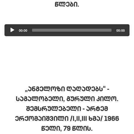
ᲬᲚᲔᲑᲘ.
Audio
00:00
00:00
Player
„ᲐᲜᲒᲔᲚᲝᲖᲘ ᲦᲐᲦᲐᲓᲔᲑᲡ“ -
ᲡᲐᲒᲐᲚᲝᲑᲔᲚᲘ, ᲒᲣᲠᲣᲚᲘ ᲙᲘᲚᲝ.
ᲨᲔᲛᲡᲠᲣᲚᲔᲑᲔᲚᲘ - ᲐᲠᲢᲔᲛ
ᲔᲠᲥᲝᲛᲐᲘᲨᲕᲘᲚᲘ /I,II,III ᲮᲛᲐ/ 1966
ᲬᲔᲚᲘ, 79 ᲬᲚᲘᲡ.