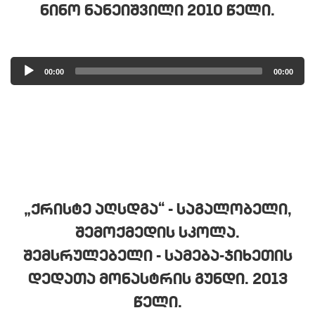
ᲜᲘᲜᲝ ᲜᲐᲜᲔᲘᲨᲕᲘᲚᲘ 2010 ᲬᲔᲚᲘ.
Audio
00:00
00:00
Player
„ᲥᲠᲘᲡᲢᲔ ᲐᲦᲡᲓᲒᲐ“ - ᲡᲐᲒᲐᲚᲝᲑᲔᲚᲘ,
ᲨᲔᲛᲝᲥᲛᲔᲓᲘᲡ ᲡᲙᲝᲚᲐ.
ᲨᲔᲛᲡᲠᲣᲚᲔᲑᲔᲚᲘ - ᲡᲐᲛᲔᲑᲐ-ᲯᲘᲮᲔᲗᲘᲡ
ᲓᲔᲓᲐᲗᲐ ᲛᲝᲜᲐᲡᲢᲠᲘᲡ ᲒᲣᲜᲓᲘ. 2013
ᲬᲔᲚᲘ.