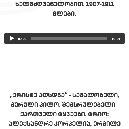
ᲮᲔᲚᲛᲫᲦᲕᲐᲜᲔᲚᲝᲑᲘᲗ. 1907-1911
ᲬᲚᲔᲑᲘ.
Audio
00:00
00:00
Player
„ᲥᲠᲘᲡᲢᲔ ᲐᲦᲡᲓᲒᲐ“ - ᲡᲐᲒᲐᲚᲝᲑᲔᲚᲘ,
ᲒᲣᲠᲣᲚᲘ ᲙᲘᲚᲝ. ᲨᲔᲛᲡᲠᲣᲚᲔᲑᲔᲚᲘ -
ᲥᲐᲠᲗᲕᲔᲚᲘ ᲢᲧᲕᲔᲔᲑᲘ, ᲢᲠᲘᲝ:
ᲐᲚᲔᲥᲡᲐᲜᲓᲠᲔ ᲙᲝᲠᲙᲔᲚᲘᲐ, ᲔᲠᲛᲘᲚᲔ