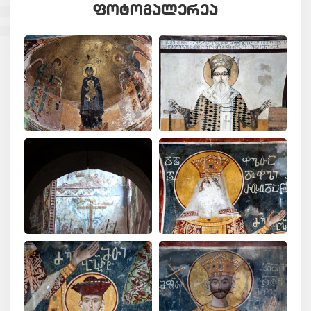
ᲤᲝᲢᲝᲒᲐᲚᲔᲠᲔᲐ