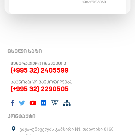
ᲙᲐᲢᲐᲚᲝᲒᲔᲑᲘ
ცხელი ხაზი
ᲒᲔᲜᲔᲠᲐᲚᲣᲠᲘ ᲘᲜᲡᲞᲔᲥᲪᲘᲐ
(+995 32) 2405599
ᲡᲐᲪᲜᲝᲑᲐᲠᲝ ᲒᲐᲜᲧᲝᲤᲘᲚᲔᲑᲐ
(+995 32) 2290505
კონტაქტი
ვაჟა-ფშაველას გამზირი N1, თბილისი 0160,