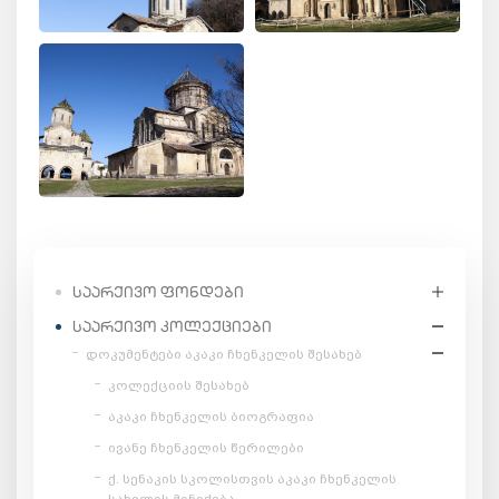
ᲡᲐᲐᲠᲥᲘᲕᲝ ᲤᲝᲜᲓᲔᲑᲘ
ᲡᲐᲐᲠᲥᲘᲕᲝ ᲙᲝᲚᲔᲥᲪᲘᲔᲑᲘ
დოკუმენტები აკაკი ჩხენკელის შესახებ
კოლექციის შესახებ
აკაკი ჩხენკელის ბიოგრაფია
ივანე ჩხენკელის წერილები
ქ. სენაკის სკოლისთვის აკაკი ჩხენკელის
სახელის მინიჭება