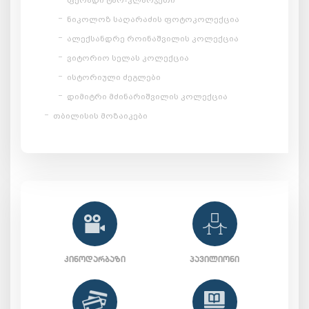
ნიკოლოზ საღარაძის ფოტოკოლექცია
ალექსანდრე როინაშვილის კოლექცია
ვიტორიო სელას კოლექცია
ისტორიული ძეგლები
დიმიტრი მძინარიშვილის კოლექცია
თბილისის მოზაიკები
ᲙᲘᲜᲝᲓᲐᲠᲑᲐᲖᲘ
ᲞᲐᲕᲘᲚᲘᲝᲜᲘ