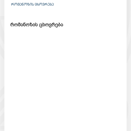
ᲠᲝᲛᲐᲜᲝᲖᲘᲡ ᲪᲮᲝᲕᲠᲔᲑᲐ
რომანოზის ცხოვრება