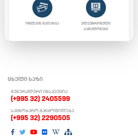
ᲝᲜᲚᲐᲘᲜ ᲛᲐᲦᲐᲖᲘᲐ
ᲔᲚᲔᲥᲢᲠᲝᲜᲣᲚᲘ
ᲙᲐᲢᲐᲚᲝᲒᲔᲑᲘ
ცხელი ხაზი
ᲒᲔᲜᲔᲠᲐᲚᲣᲠᲘ ᲘᲜᲡᲞᲔᲥᲪᲘᲐ
(+995 32) 2405599
ᲡᲐᲪᲜᲝᲑᲐᲠᲝ ᲒᲐᲜᲧᲝᲤᲘᲚᲔᲑᲐ
(+995 32) 2290505