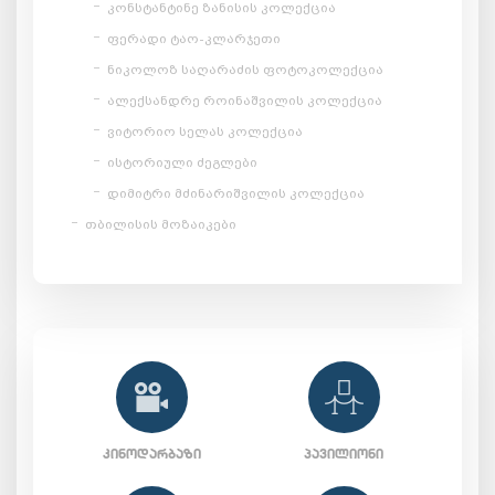
კონსტანტინე ზანისის კოლექცია
ფერადი ტაო-კლარჯეთი
ნიკოლოზ საღარაძის ფოტოკოლექცია
ალექსანდრე როინაშვილის კოლექცია
ვიტორიო სელას კოლექცია
ისტორიული ძეგლები
დიმიტრი მძინარიშვილის კოლექცია
თბილისის მოზაიკები
ᲙᲘᲜᲝᲓᲐᲠᲑᲐᲖᲘ
ᲞᲐᲕᲘᲚᲘᲝᲜᲘ