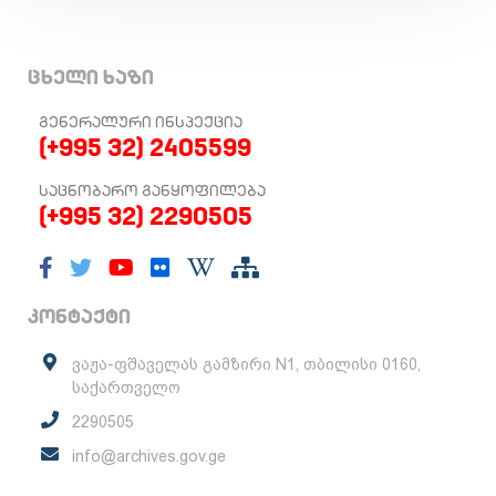
ცხელი ხაზი
ᲒᲔᲜᲔᲠᲐᲚᲣᲠᲘ ᲘᲜᲡᲞᲔᲥᲪᲘᲐ
(+995 32) 2405599
ᲡᲐᲪᲜᲝᲑᲐᲠᲝ ᲒᲐᲜᲧᲝᲤᲘᲚᲔᲑᲐ
(+995 32) 2290505
კონტაქტი
ვაჟა-ფშაველას გამზირი N1, თბილისი 0160,
საქართველო
2290505
info@archives.gov.ge