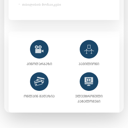
თბილისის მოზაიკები
ᲙᲘᲜᲝᲓᲐᲠᲑᲐᲖᲘ
ᲞᲐᲕᲘᲚᲘᲝᲜᲘ
ᲝᲜᲚᲐᲘᲜ ᲛᲐᲦᲐᲖᲘᲐ
ᲔᲚᲔᲥᲢᲠᲝᲜᲣᲚᲘ
ᲙᲐᲢᲐᲚᲝᲒᲔᲑᲘ