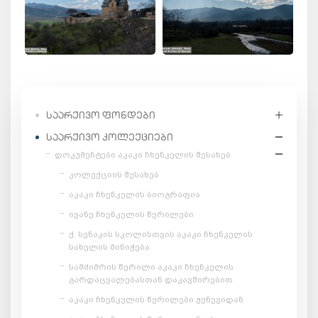
ᲡᲐᲐᲠᲥᲘᲕᲝ ᲤᲝᲜᲓᲔᲑᲘ
ᲡᲐᲐᲠᲥᲘᲕᲝ ᲙᲝᲚᲔᲥᲪᲘᲔᲑᲘ
დოკუმენტები აკაკი ჩხენკელის შესახებ
კოლექციის შესახებ
აკაკი ჩხენკელის ბიოგრაფია
ივანე ჩხენკელის წერილები
ქ. სენაკის სკოლისთვის აკაკი ჩხენკელის
სახელის მინიჭება
სამძიმრის წერილი აკაკი ჩხენკელის
გარდაცვალებასთან დაკავშირებით
აკაკი ჩხენკელის წერილები ჟენევიდან