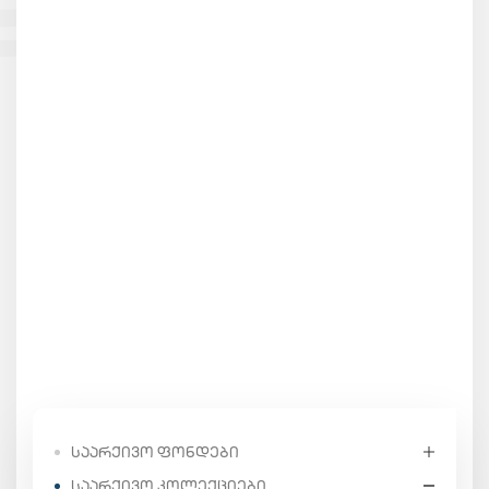
ᲡᲐᲐᲠᲥᲘᲕᲝ ᲤᲝᲜᲓᲔᲑᲘ
ᲡᲐᲐᲠᲥᲘᲕᲝ ᲙᲝᲚᲔᲥᲪᲘᲔᲑᲘ