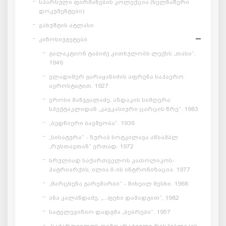
სპარსული ფირმანების კოლექცია (ხელნაწერი
დოკუმენტები)
ვახუშტის ატლასი
კინოსიუჟეტები
გალაკტიონ ტაბიძე კითხულობს ლექსს „თასი“.
1946
ვლადიმერ გარაყანიძის აფრენა საჰაერო
აეროსტატით. 1927
ეროსი მანჯგალაძე, აზდაკის სიმღერა
სპექტაკლიდან „კავკასიური ცარცის წრე“. 1983
„ბედნიერი ბავშვობა“. 1936
„სისატურა“ - ზურაბ სოტკილავა ანსამბლ
„რუსთავთან“ ერთად. 1972
სრულიად საქართველოს კათოლიკოს-
პატრიარქის, ილია II-ის ინტრონიზაცია. 1977
„მარცხენა გარემარბი“ - მიხეილ მესხი. 1968
ანა კალანდაძე, „...ფეხი დამადგით“, 1982
სატელევიზიო დადგმა „ბებრები“. 1957
„საქართველოს დემოკრატიული რესპუბლიკის