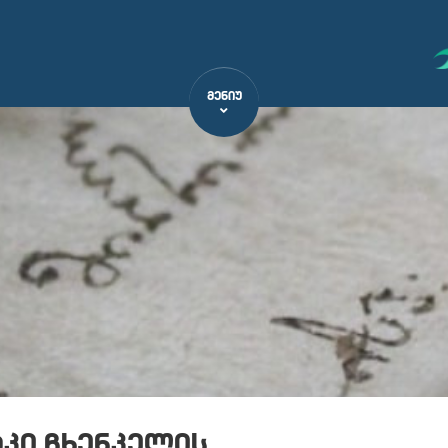
ᲛᲔᲜᲘᲣ
აკი ჩხენკელის