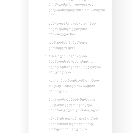
მიერ დახვრეტილთა და
გადასახლებულთა არასრული
სია
საბჭოთა ხელისუფლების
მიერ დახვრეტილთა
არასრული სია
დამკომის მიმართვა
ქართველ ერს
1924 წლის აჯანყების
ჩახშობისას დახვრეტილი
ივანე ზესაშვილის მეუღლის
განცხადება
გლეხების მიერ განდევნილ
თავად-აზნაურთა საქმის
განხილვა
ნოე ჟორდანიას წერილი
„საქართველო აჯანყდა,
საქართველო დამარცხდა“
ინჟინერ იაკობ ცვანგერის
სამძიმრის წერილი ნოე
ჟორდანიას ვალიკო