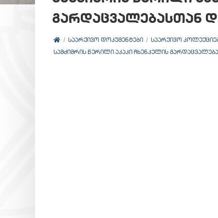
გარდაცვალებასთან დ
ᲡᲐᲐᲠᲥᲘᲕᲝ ᲓᲝᲙᲣᲛᲔᲜᲢᲔᲑᲘ
ᲡᲐᲐᲠᲥᲘᲕᲝ ᲙᲝᲚᲔᲥᲪᲘᲔ
ᲡᲐᲛᲫᲘᲛᲠᲘᲡ ᲬᲔᲠᲘᲚᲘ ᲐᲙᲐᲙᲘ ᲩᲮᲔᲜᲙᲔᲚᲘᲡ ᲒᲐᲠᲓᲐᲪᲕᲐᲚᲔᲑ