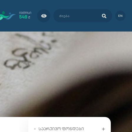
ᲘᲕᲚᲘᲡᲘ
548
EN
₾
ᲡᲐᲐᲠᲥᲘᲕᲝ ᲤᲝᲜᲓᲔᲑᲘ