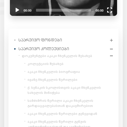
00:00
00:00
Video
Player
ᲡᲐᲐᲠᲥᲘᲕᲝ ᲤᲝᲜᲓᲔᲑᲘ
ᲡᲐᲐᲠᲥᲘᲕᲝ ᲙᲝᲚᲔᲥᲪᲘᲔᲑᲘ
დოკუმენტები აკაკი ჩხენკელის შესახებ
კოლექციის შესახებ
აკაკი ჩხენკელის ბიოგრაფია
ივანე ჩხენკელის წერილები
ქ. სენაკის სკოლისთვის აკაკი ჩხენკელის
სახელის მინიჭება
სამძიმრის წერილი აკაკი ჩხენკელის
გარდაცვალებასთან დაკავშირებით
აკაკი ჩხენკელის წერილები ჟენევიდან
აკაკი ჩხენკელის წერილი გენუის
კონფერენციასთან დაკავშირებით