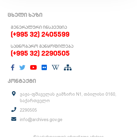
ცხელი ხაზი
ᲒᲔᲜᲔᲠᲐᲚᲣᲠᲘ ᲘᲜᲡᲞᲔᲥᲪᲘᲐ
(+995 32) 2405599
ᲡᲐᲪᲜᲝᲑᲐᲠᲝ ᲒᲐᲜᲧᲝᲤᲘᲚᲔᲑᲐ
(+995 32) 2290505
კონტაქტი
ვაჟა-ფშაველას გამზირი N1, თბილისი 0160,
საქართველო
2290505
info@archives.gov.ge
© საქართველოს ეროვნული არქივი