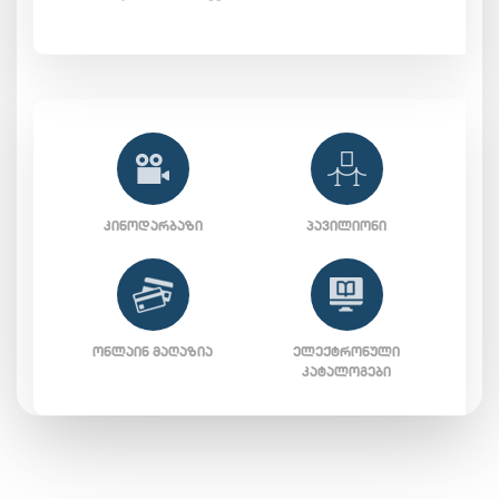
ᲙᲘᲜᲝᲓᲐᲠᲑᲐᲖᲘ
ᲞᲐᲕᲘᲚᲘᲝᲜᲘ
ᲝᲜᲚᲐᲘᲜ ᲛᲐᲦᲐᲖᲘᲐ
ᲔᲚᲔᲥᲢᲠᲝᲜᲣᲚᲘ
ᲙᲐᲢᲐᲚᲝᲒᲔᲑᲘ