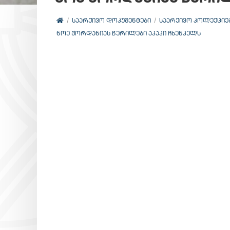
ᲡᲐᲐᲠᲥᲘᲕᲝ ᲓᲝᲙᲣᲛᲔᲜᲢᲔᲑᲘ
ᲡᲐᲐᲠᲥᲘᲕᲝ ᲙᲝᲚᲔᲥᲪᲘᲔ
ᲜᲝᲔ ᲟᲝᲠᲓᲐᲜᲘᲐᲡ ᲬᲔᲠᲘᲚᲔᲑᲘ ᲐᲙᲐᲙᲘ ᲩᲮᲔᲜᲙᲔᲚᲡ