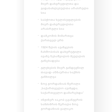
მიერ დახვრეტილთა და
გადასახლებულთა არასრული
სია
საბჭოთა ხელისუფლების
მიერ დახვრეტილთა
არასრული სია
დამკომის მიმართვა
ქართველ ერს
1924 წლის აჯანყების
ჩახშობისას დახვრეტილი
ივანე ზესაშვილის მეუღლის
განცხადება
გლეხების მიერ განდევნილ
თავად-აზნაურთა საქმის
განხილვა
ნოე ჟორდანიას წერილი
„საქართველო აჯანყდა,
საქართველო დამარცხდა“
ინჟინერ იაკობ ცვანგერის
სამძიმრის წერილი ნოე
ჟორდანიას ვალიკო