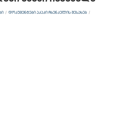
ᲑᲘ
ᲓᲝᲙᲣᲛᲔᲜᲢᲔᲑᲘ ᲐᲙᲐᲙᲘ ᲩᲮᲔᲜᲙᲔᲚᲘᲡ ᲨᲔᲡᲐᲮᲔᲑ