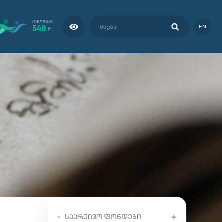
ᲘᲕᲚᲘᲡᲘ
548
EN
₾
ᲡᲐᲐᲠᲥᲘᲕᲝ ᲤᲝᲜᲓᲔᲑᲘ