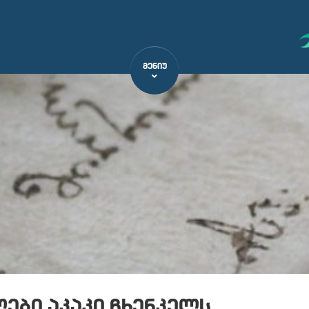
ᲛᲔᲜᲘᲣ
ები აკაკი ჩხენკელს