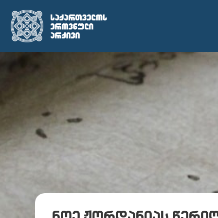
ნოე ჟორდანიას წერილ