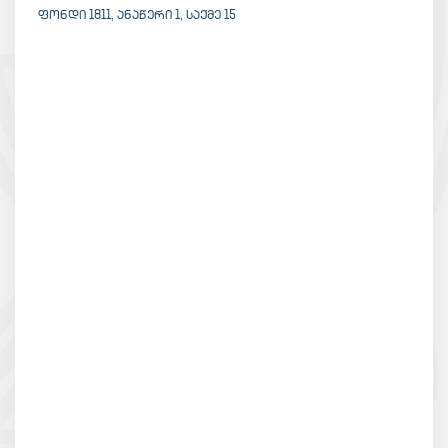
ᲤᲝᲜᲓᲘ 1811, ᲐᲜᲐᲬᲔᲠᲘ 1, ᲡᲐᲥᲛᲔ 15