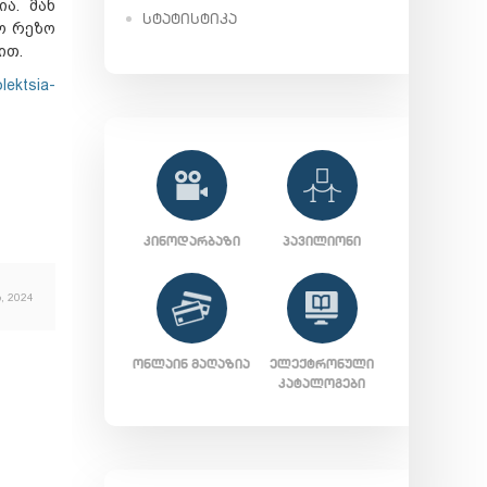
ია. მან
ᲡᲢᲐᲢᲘᲡᲢᲘᲙᲐ
ო რეზო
ით.
olektsia-
ᲙᲘᲜᲝᲓᲐᲠᲑᲐᲖᲘ
ᲞᲐᲕᲘᲚᲘᲝᲜᲘ
, 2024
ᲝᲜᲚᲐᲘᲜ ᲛᲐᲦᲐᲖᲘᲐ
ᲔᲚᲔᲥᲢᲠᲝᲜᲣᲚᲘ
ᲙᲐᲢᲐᲚᲝᲒᲔᲑᲘ