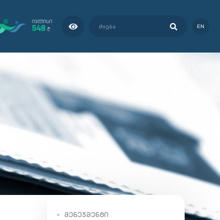
ᲘᲕᲚᲘᲡᲘ
548
EN
₾
ᲛᲔᲜᲔᲯᲛᲔᲜᲢᲘ