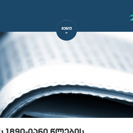
ᲛᲔᲜᲘᲣ
 1890-იანი წლების