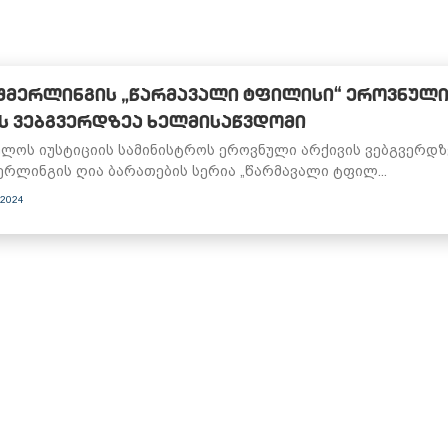
ᲨᲛᲔᲠᲚᲘᲜᲒᲘᲡ „ᲬᲐᲠᲛᲐᲕᲐᲚᲘ ᲢᲤᲘᲚᲘᲡᲘ“ ᲔᲠᲝᲕᲜᲣᲚ
Ს ᲕᲔᲑᲒᲕᲔᲠᲓᲖᲔᲐ ᲮᲔᲚᲛᲘᲡᲐᲬᲕᲓᲝᲛᲘ
ლოს იუსტიციის სამინისტროს ეროვნული არქივის ვებგვერდზ
ერლინგის ღია ბარათების სერია „წარმავალი ტფილ...
 2024