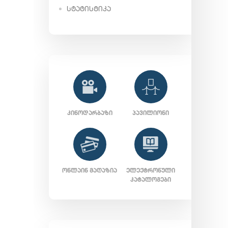
ᲡᲢᲐᲢᲘᲡᲢᲘᲙᲐ
ᲙᲘᲜᲝᲓᲐᲠᲑᲐᲖᲘ
ᲞᲐᲕᲘᲚᲘᲝᲜᲘ
ᲝᲜᲚᲐᲘᲜ ᲛᲐᲦᲐᲖᲘᲐ
ᲔᲚᲔᲥᲢᲠᲝᲜᲣᲚᲘ
ᲙᲐᲢᲐᲚᲝᲒᲔᲑᲘ