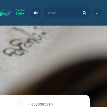
ᲘᲕᲚᲘᲡᲘ
548
EN
₾
ᲛᲔᲜᲔᲯᲛᲔᲜᲢᲘ