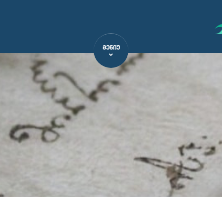
ᲛᲔᲜᲘᲣ