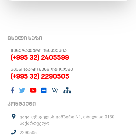
ცხელი ხაზი
ᲒᲔᲜᲔᲠᲐᲚᲣᲠᲘ ᲘᲜᲡᲞᲔᲥᲪᲘᲐ
(+995 32) 2405599
ᲡᲐᲪᲜᲝᲑᲐᲠᲝ ᲒᲐᲜᲧᲝᲤᲘᲚᲔᲑᲐ
(+995 32) 2290505
კონტაქტი
ვაჟა-ფშაველას გამზირი N1, თბილისი 0160,
საქართველო
2290505