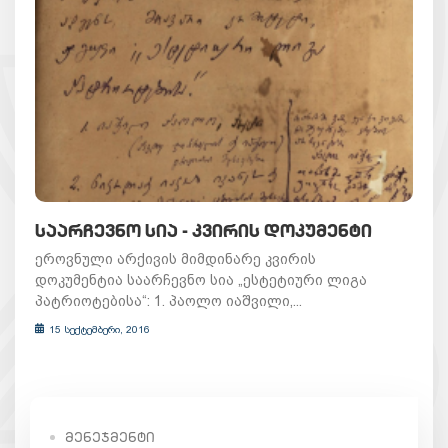
ᲡᲐᲐᲠᲩᲔᲕᲜᲝ ᲡᲘᲐ - ᲙᲕᲘᲠᲘᲡ ᲓᲝᲙᲣᲛᲔᲜᲢᲘ
ეროვნული არქივის მიმდინარე კვირის
დოკუმენტია საარჩევნო სია „ესტეტიური ლიგა
პატრიოტებისა“: 1. პაოლო იაშვილი,...
15 სექტემბერი, 2016
ᲛᲔᲜᲔᲯᲛᲔᲜᲢᲘ