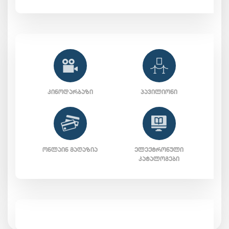
ᲙᲘᲜᲝᲓᲐᲠᲑᲐᲖᲘ
ᲞᲐᲕᲘᲚᲘᲝᲜᲘ
ᲝᲜᲚᲐᲘᲜ ᲛᲐᲦᲐᲖᲘᲐ
ᲔᲚᲔᲥᲢᲠᲝᲜᲣᲚᲘ
ᲙᲐᲢᲐᲚᲝᲒᲔᲑᲘ