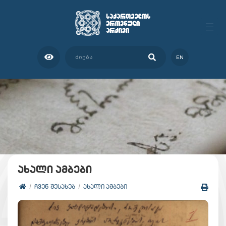
EN
ახალი ამბები
ᲩᲕᲔᲜ ᲨᲔᲡᲐᲮᲔᲑ
ᲐᲮᲐᲚᲘ ᲐᲛᲑᲔᲑᲘ