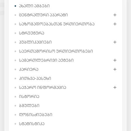
ᲐᲮᲐᲚᲘ ᲐᲛᲑᲔᲑᲘ
ᲪᲔᲜᲢᲠᲐᲚᲣᲠᲘ ᲐᲞᲐᲠᲐᲢᲘ
ᲡᲐᲖᲝᲒᲐᲓᲝᲔᲑᲐᲡᲗᲐᲜ ᲣᲠᲗᲘᲔᲠᲗᲝᲑᲐ
ᲡᲢᲠᲣᲥᲢᲣᲠᲐ
ᲞᲣᲑᲚᲘᲙᲐᲪᲘᲔᲑᲘ
ᲡᲐᲔᲠᲗᲐᲨᲝᲠᲘᲡᲝ ᲣᲠᲗᲘᲔᲠᲗᲝᲑᲔᲑᲘ
ᲡᲐᲛᲐᲠᲗᲚᲔᲑᲠᲘᲕᲘ ᲐᲥᲢᲔᲑᲘ
ᲙᲐᲠᲘᲔᲠᲐ
ᲙᲘᲗᲮᲕᲐ-ᲞᲐᲡᲣᲮᲘ
ᲡᲐᲯᲐᲠᲝ ᲘᲜᲤᲝᲠᲛᲐᲪᲘᲐ
ᲘᲡᲢᲝᲠᲘᲐ
ᲑᲛᲣᲚᲔᲑᲘ
ᲦᲝᲜᲘᲡᲫᲘᲔᲑᲔᲑᲘ
ᲡᲢᲐᲢᲘᲡᲢᲘᲙᲐ