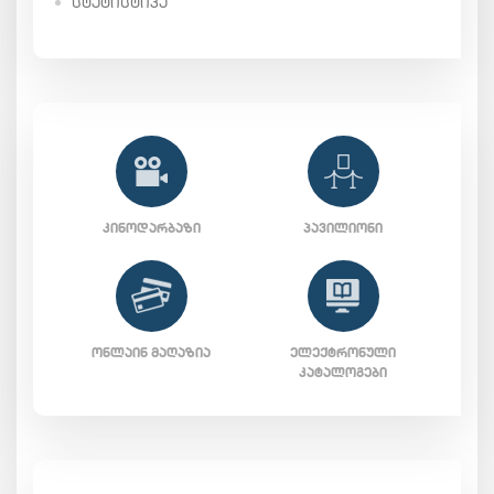
ᲡᲢᲐᲢᲘᲡᲢᲘᲙᲐ
ᲙᲘᲜᲝᲓᲐᲠᲑᲐᲖᲘ
ᲞᲐᲕᲘᲚᲘᲝᲜᲘ
ᲝᲜᲚᲐᲘᲜ ᲛᲐᲦᲐᲖᲘᲐ
ᲔᲚᲔᲥᲢᲠᲝᲜᲣᲚᲘ
ᲙᲐᲢᲐᲚᲝᲒᲔᲑᲘ