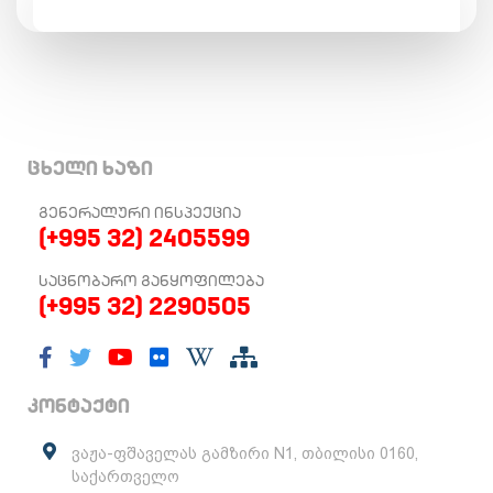
ცხელი ხაზი
ᲒᲔᲜᲔᲠᲐᲚᲣᲠᲘ ᲘᲜᲡᲞᲔᲥᲪᲘᲐ
(+995 32) 2405599
ᲡᲐᲪᲜᲝᲑᲐᲠᲝ ᲒᲐᲜᲧᲝᲤᲘᲚᲔᲑᲐ
(+995 32) 2290505
კონტაქტი
ვაჟა-ფშაველას გამზირი N1, თბილისი 0160,
საქართველო