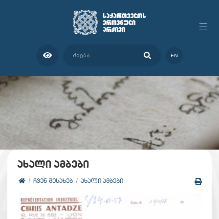
EN
ახალი ამბები
ᲩᲕᲔᲜ ᲨᲔᲡᲐᲮᲔᲑ
ᲐᲮᲐᲚᲘ ᲐᲛᲑᲔᲑᲘ