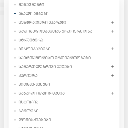
ᲛᲔᲜᲔᲯᲛᲔᲜᲢᲘ
ᲐᲮᲐᲚᲘ ᲐᲛᲑᲔᲑᲘ
ᲪᲔᲜᲢᲠᲐᲚᲣᲠᲘ ᲐᲞᲐᲠᲐᲢᲘ
ᲡᲐᲖᲝᲒᲐᲓᲝᲔᲑᲐᲡᲗᲐᲜ ᲣᲠᲗᲘᲔᲠᲗᲝᲑᲐ
ᲡᲢᲠᲣᲥᲢᲣᲠᲐ
ᲞᲣᲑᲚᲘᲙᲐᲪᲘᲔᲑᲘ
ᲡᲐᲔᲠᲗᲐᲨᲝᲠᲘᲡᲝ ᲣᲠᲗᲘᲔᲠᲗᲝᲑᲔᲑᲘ
ᲡᲐᲛᲐᲠᲗᲚᲔᲑᲠᲘᲕᲘ ᲐᲥᲢᲔᲑᲘ
ᲙᲐᲠᲘᲔᲠᲐ
ᲙᲘᲗᲮᲕᲐ-ᲞᲐᲡᲣᲮᲘ
ᲡᲐᲯᲐᲠᲝ ᲘᲜᲤᲝᲠᲛᲐᲪᲘᲐ
ᲘᲡᲢᲝᲠᲘᲐ
ᲑᲛᲣᲚᲔᲑᲘ
ᲦᲝᲜᲘᲡᲫᲘᲔᲑᲔᲑᲘ