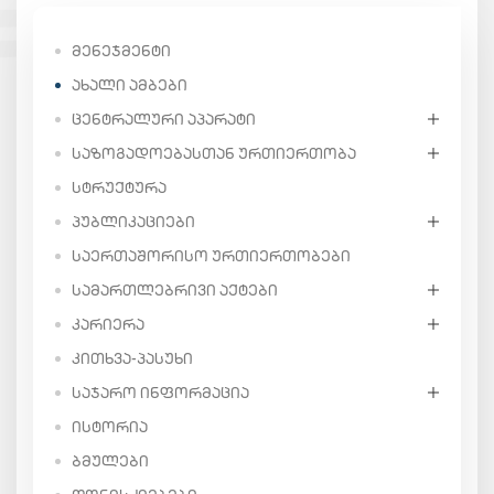
ᲛᲔᲜᲔᲯᲛᲔᲜᲢᲘ
ᲐᲮᲐᲚᲘ ᲐᲛᲑᲔᲑᲘ
ᲪᲔᲜᲢᲠᲐᲚᲣᲠᲘ ᲐᲞᲐᲠᲐᲢᲘ
ᲡᲐᲖᲝᲒᲐᲓᲝᲔᲑᲐᲡᲗᲐᲜ ᲣᲠᲗᲘᲔᲠᲗᲝᲑᲐ
ᲡᲢᲠᲣᲥᲢᲣᲠᲐ
ᲞᲣᲑᲚᲘᲙᲐᲪᲘᲔᲑᲘ
ᲡᲐᲔᲠᲗᲐᲨᲝᲠᲘᲡᲝ ᲣᲠᲗᲘᲔᲠᲗᲝᲑᲔᲑᲘ
ᲡᲐᲛᲐᲠᲗᲚᲔᲑᲠᲘᲕᲘ ᲐᲥᲢᲔᲑᲘ
ᲙᲐᲠᲘᲔᲠᲐ
ᲙᲘᲗᲮᲕᲐ-ᲞᲐᲡᲣᲮᲘ
ᲡᲐᲯᲐᲠᲝ ᲘᲜᲤᲝᲠᲛᲐᲪᲘᲐ
ᲘᲡᲢᲝᲠᲘᲐ
ᲑᲛᲣᲚᲔᲑᲘ