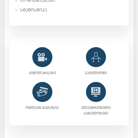
ᲦᲝᲜᲘᲡᲫᲘᲔᲑᲔᲑᲘ
ᲡᲢᲐᲢᲘᲡᲢᲘᲙᲐ
ᲙᲘᲜᲝᲓᲐᲠᲑᲐᲖᲘ
ᲞᲐᲕᲘᲚᲘᲝᲜᲘ
ᲝᲜᲚᲐᲘᲜ ᲛᲐᲦᲐᲖᲘᲐ
ᲔᲚᲔᲥᲢᲠᲝᲜᲣᲚᲘ
ᲙᲐᲢᲐᲚᲝᲒᲔᲑᲘ