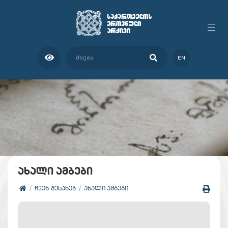
EN
ახალი ამბები
ᲩᲕᲔᲜ ᲨᲔᲡᲐᲮᲔᲑ
ᲐᲮᲐᲚᲘ ᲐᲛᲑᲔᲑᲘ