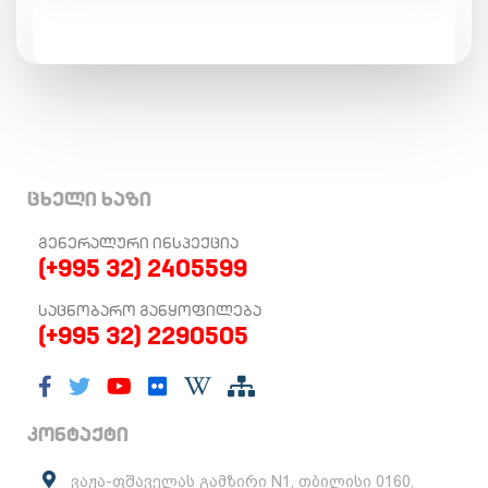
ცხელი ხაზი
ᲒᲔᲜᲔᲠᲐᲚᲣᲠᲘ ᲘᲜᲡᲞᲔᲥᲪᲘᲐ
(+995 32) 2405599
ᲡᲐᲪᲜᲝᲑᲐᲠᲝ ᲒᲐᲜᲧᲝᲤᲘᲚᲔᲑᲐ
(+995 32) 2290505
კონტაქტი
ვაჟა-ფშაველას გამზირი N1, თბილისი 0160,