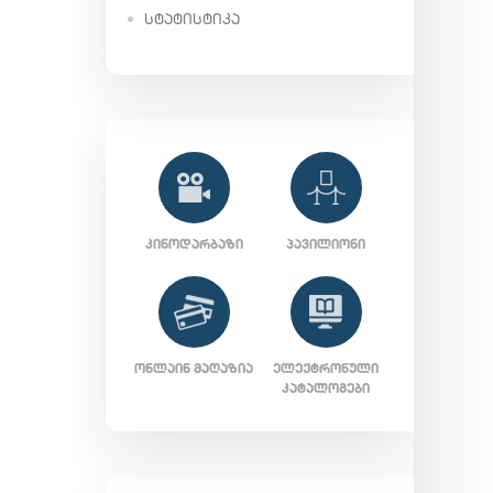
ᲡᲢᲐᲢᲘᲡᲢᲘᲙᲐ
ᲙᲘᲜᲝᲓᲐᲠᲑᲐᲖᲘ
ᲞᲐᲕᲘᲚᲘᲝᲜᲘ
ᲝᲜᲚᲐᲘᲜ ᲛᲐᲦᲐᲖᲘᲐ
ᲔᲚᲔᲥᲢᲠᲝᲜᲣᲚᲘ
ᲙᲐᲢᲐᲚᲝᲒᲔᲑᲘ