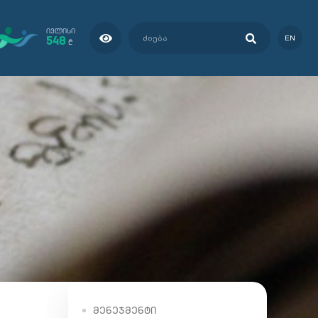
ᲘᲕᲚᲘᲡᲘ
548
EN
₾
ᲛᲔᲜᲔᲯᲛᲔᲜᲢᲘ