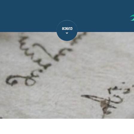
ᲛᲔᲜᲘᲣ