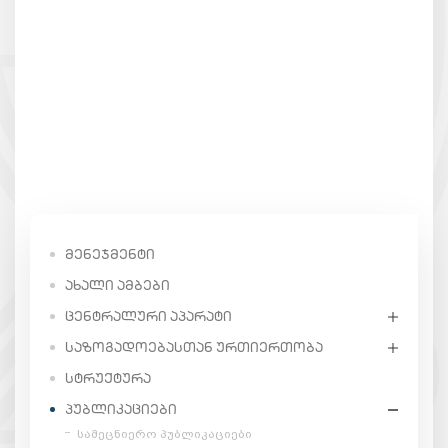
ᲛᲔᲜᲔᲯᲛᲔᲜᲢᲘ
ᲐᲮᲐᲚᲘ ᲐᲛᲑᲔᲑᲘ
ᲪᲔᲜᲢᲠᲐᲚᲣᲠᲘ ᲐᲞᲐᲠᲐᲢᲘ
ᲡᲐᲖᲝᲒᲐᲓᲝᲔᲑᲐᲡᲗᲐᲜ ᲣᲠᲗᲘᲔᲠᲗᲝᲑᲐ
ᲡᲢᲠᲣᲥᲢᲣᲠᲐ
ᲞᲣᲑᲚᲘᲙᲐᲪᲘᲔᲑᲘ
სამეცნიერო პუბლიკაციები