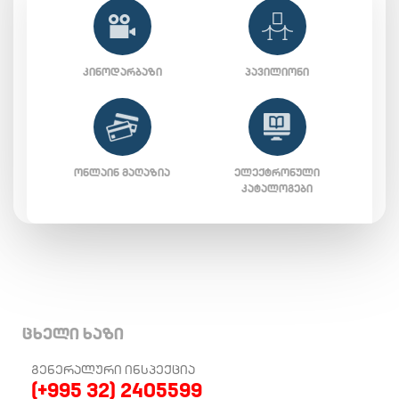
ᲙᲘᲜᲝᲓᲐᲠᲑᲐᲖᲘ
ᲞᲐᲕᲘᲚᲘᲝᲜᲘ
ᲝᲜᲚᲐᲘᲜ ᲛᲐᲦᲐᲖᲘᲐ
ᲔᲚᲔᲥᲢᲠᲝᲜᲣᲚᲘ
ᲙᲐᲢᲐᲚᲝᲒᲔᲑᲘ
ცხელი ხაზი
ᲒᲔᲜᲔᲠᲐᲚᲣᲠᲘ ᲘᲜᲡᲞᲔᲥᲪᲘᲐ
(+995 32) 2405599