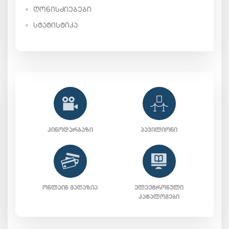
ᲦᲝᲜᲘᲡᲫᲘᲔᲑᲔᲑᲘ
ᲡᲢᲐᲢᲘᲡᲢᲘᲙᲐ
ᲙᲘᲜᲝᲓᲐᲠᲑᲐᲖᲘ
ᲞᲐᲕᲘᲚᲘᲝᲜᲘ
ᲝᲜᲚᲐᲘᲜ ᲛᲐᲦᲐᲖᲘᲐ
ᲔᲚᲔᲥᲢᲠᲝᲜᲣᲚᲘ
ᲙᲐᲢᲐᲚᲝᲒᲔᲑᲘ