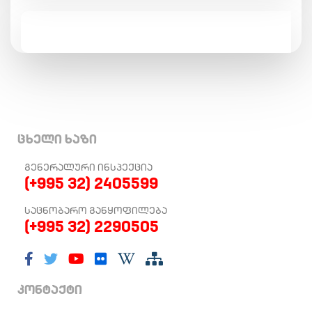
ცხელი ხაზი
ᲒᲔᲜᲔᲠᲐᲚᲣᲠᲘ ᲘᲜᲡᲞᲔᲥᲪᲘᲐ
(+995 32) 2405599
ᲡᲐᲪᲜᲝᲑᲐᲠᲝ ᲒᲐᲜᲧᲝᲤᲘᲚᲔᲑᲐ
(+995 32) 2290505
კონტაქტი