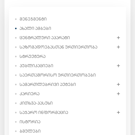
ᲛᲔᲜᲔᲯᲛᲔᲜᲢᲘ
ᲐᲮᲐᲚᲘ ᲐᲛᲑᲔᲑᲘ
ᲪᲔᲜᲢᲠᲐᲚᲣᲠᲘ ᲐᲞᲐᲠᲐᲢᲘ
ᲡᲐᲖᲝᲒᲐᲓᲝᲔᲑᲐᲡᲗᲐᲜ ᲣᲠᲗᲘᲔᲠᲗᲝᲑᲐ
ᲡᲢᲠᲣᲥᲢᲣᲠᲐ
ᲞᲣᲑᲚᲘᲙᲐᲪᲘᲔᲑᲘ
ᲡᲐᲔᲠᲗᲐᲨᲝᲠᲘᲡᲝ ᲣᲠᲗᲘᲔᲠᲗᲝᲑᲔᲑᲘ
ᲡᲐᲛᲐᲠᲗᲚᲔᲑᲠᲘᲕᲘ ᲐᲥᲢᲔᲑᲘ
ᲙᲐᲠᲘᲔᲠᲐ
ᲙᲘᲗᲮᲕᲐ-ᲞᲐᲡᲣᲮᲘ
ᲡᲐᲯᲐᲠᲝ ᲘᲜᲤᲝᲠᲛᲐᲪᲘᲐ
ᲘᲡᲢᲝᲠᲘᲐ
ᲑᲛᲣᲚᲔᲑᲘ