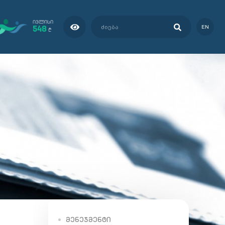
ᲘᲕᲚᲘᲡᲘ
548
EN
₾
ᲛᲔᲜᲔᲯᲛᲔᲜᲢᲘ