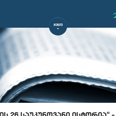
ᲛᲔᲜᲘᲣ
 26 საუკუნოვანი ისტორია“ –