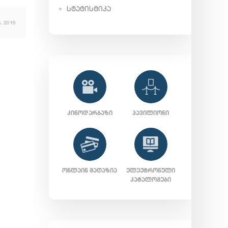
ᲡᲢᲐᲢᲘᲡᲢᲘᲙᲐ
, 2016
ᲙᲘᲜᲝᲓᲐᲠᲑᲐᲖᲘ
ᲞᲐᲕᲘᲚᲘᲝᲜᲘ
ᲝᲜᲚᲐᲘᲜ ᲛᲐᲦᲐᲖᲘᲐ
ᲔᲚᲔᲥᲢᲠᲝᲜᲣᲚᲘ
ᲙᲐᲢᲐᲚᲝᲒᲔᲑᲘ