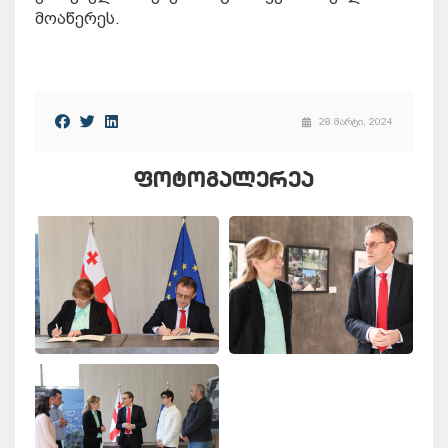
მოაწერეს.
28 მარტი, 2024
ᲤᲝᲢᲝᲒᲐᲚᲔᲠᲔᲐ