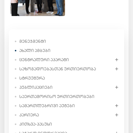
ᲛᲔᲜᲔᲯᲛᲔᲜᲢᲘ
ᲐᲮᲐᲚᲘ ᲐᲛᲑᲔᲑᲘ
ᲪᲔᲜᲢᲠᲐᲚᲣᲠᲘ ᲐᲞᲐᲠᲐᲢᲘ
ᲡᲐᲖᲝᲒᲐᲓᲝᲔᲑᲐᲡᲗᲐᲜ ᲣᲠᲗᲘᲔᲠᲗᲝᲑᲐ
ᲡᲢᲠᲣᲥᲢᲣᲠᲐ
ᲞᲣᲑᲚᲘᲙᲐᲪᲘᲔᲑᲘ
ᲡᲐᲔᲠᲗᲐᲨᲝᲠᲘᲡᲝ ᲣᲠᲗᲘᲔᲠᲗᲝᲑᲔᲑᲘ
ᲡᲐᲛᲐᲠᲗᲚᲔᲑᲠᲘᲕᲘ ᲐᲥᲢᲔᲑᲘ
ᲙᲐᲠᲘᲔᲠᲐ
ᲙᲘᲗᲮᲕᲐ-ᲞᲐᲡᲣᲮᲘ