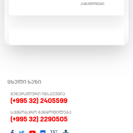
ᲙᲐᲢᲐᲚᲝᲒᲔᲑᲘ
ცხელი ხაზი
ᲒᲔᲜᲔᲠᲐᲚᲣᲠᲘ ᲘᲜᲡᲞᲔᲥᲪᲘᲐ
(+995 32) 2405599
ᲡᲐᲪᲜᲝᲑᲐᲠᲝ ᲒᲐᲜᲧᲝᲤᲘᲚᲔᲑᲐ
(+995 32) 2290505