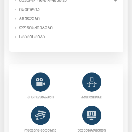
ᲡᲐᲯᲐᲠᲝ ᲘᲜᲤᲝᲠᲛᲐᲪᲘᲐ
ᲘᲡᲢᲝᲠᲘᲐ
ᲑᲛᲣᲚᲔᲑᲘ
ᲦᲝᲜᲘᲡᲫᲘᲔᲑᲔᲑᲘ
ᲡᲢᲐᲢᲘᲡᲢᲘᲙᲐ
ᲙᲘᲜᲝᲓᲐᲠᲑᲐᲖᲘ
ᲞᲐᲕᲘᲚᲘᲝᲜᲘ
ᲝᲜᲚᲐᲘᲜ ᲛᲐᲦᲐᲖᲘᲐ
ᲔᲚᲔᲥᲢᲠᲝᲜᲣᲚᲘ