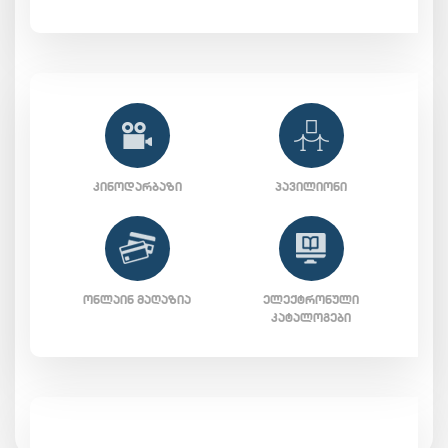
ᲙᲘᲜᲝᲓᲐᲠᲑᲐᲖᲘ
ᲞᲐᲕᲘᲚᲘᲝᲜᲘ
ᲝᲜᲚᲐᲘᲜ ᲛᲐᲦᲐᲖᲘᲐ
ᲔᲚᲔᲥᲢᲠᲝᲜᲣᲚᲘ
ᲙᲐᲢᲐᲚᲝᲒᲔᲑᲘ