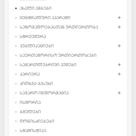
ᲐᲮᲐᲚᲘ ᲐᲛᲑᲔᲑᲘ
ᲪᲔᲜᲢᲠᲐᲚᲣᲠᲘ ᲐᲞᲐᲠᲐᲢᲘ
ᲡᲐᲖᲝᲒᲐᲓᲝᲔᲑᲐᲡᲗᲐᲜ ᲣᲠᲗᲘᲔᲠᲗᲝᲑᲐ
ᲡᲢᲠᲣᲥᲢᲣᲠᲐ
ᲞᲣᲑᲚᲘᲙᲐᲪᲘᲔᲑᲘ
ᲡᲐᲔᲠᲗᲐᲨᲝᲠᲘᲡᲝ ᲣᲠᲗᲘᲔᲠᲗᲝᲑᲔᲑᲘ
ᲡᲐᲛᲐᲠᲗᲚᲔᲑᲠᲘᲕᲘ ᲐᲥᲢᲔᲑᲘ
ᲙᲐᲠᲘᲔᲠᲐ
ᲙᲘᲗᲮᲕᲐ-ᲞᲐᲡᲣᲮᲘ
ᲡᲐᲯᲐᲠᲝ ᲘᲜᲤᲝᲠᲛᲐᲪᲘᲐ
ᲘᲡᲢᲝᲠᲘᲐ
ᲑᲛᲣᲚᲔᲑᲘ
ᲦᲝᲜᲘᲡᲫᲘᲔᲑᲔᲑᲘ
ᲡᲢᲐᲢᲘᲡᲢᲘᲙᲐ