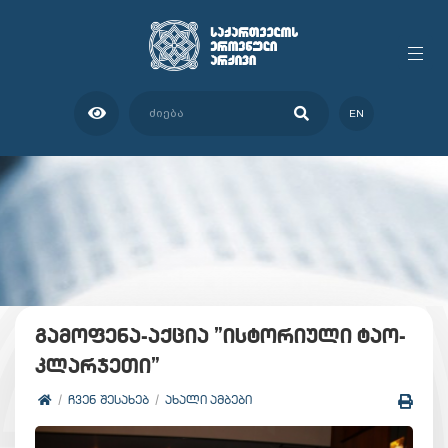
EN
გამოფენა-აქცია ”ისტორიული ტაო-
კლარჯეთი”
ᲩᲕᲔᲜ ᲨᲔᲡᲐᲮᲔᲑ
ᲐᲮᲐᲚᲘ ᲐᲛᲑᲔᲑᲘ