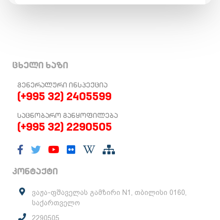
ცხელი ხაზი
ᲒᲔᲜᲔᲠᲐᲚᲣᲠᲘ ᲘᲜᲡᲞᲔᲥᲪᲘᲐ
(+995 32) 2405599
ᲡᲐᲪᲜᲝᲑᲐᲠᲝ ᲒᲐᲜᲧᲝᲤᲘᲚᲔᲑᲐ
(+995 32) 2290505
კონტაქტი
ვაჟა-ფშაველას გამზირი N1, თბილისი 0160,
საქართველო
2290505