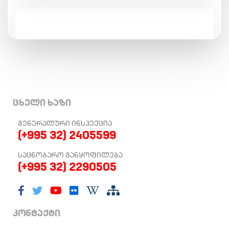
ცხელი ხაზი
ᲒᲔᲜᲔᲠᲐᲚᲣᲠᲘ ᲘᲜᲡᲞᲔᲥᲪᲘᲐ
(+995 32) 2405599
ᲡᲐᲪᲜᲝᲑᲐᲠᲝ ᲒᲐᲜᲧᲝᲤᲘᲚᲔᲑᲐ
(+995 32) 2290505
კონტაქტი