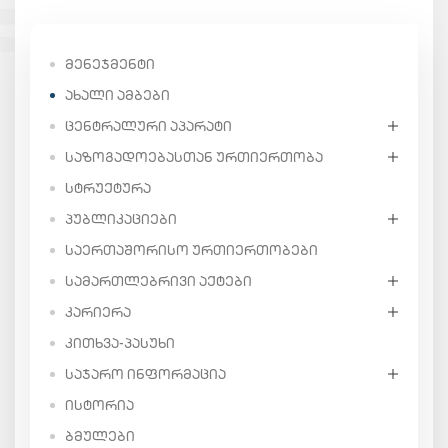
ᲛᲔᲜᲔᲯᲛᲔᲜᲢᲘ
ᲐᲮᲐᲚᲘ ᲐᲛᲑᲔᲑᲘ
ᲪᲔᲜᲢᲠᲐᲚᲣᲠᲘ ᲐᲞᲐᲠᲐᲢᲘ
ᲡᲐᲖᲝᲒᲐᲓᲝᲔᲑᲐᲡᲗᲐᲜ ᲣᲠᲗᲘᲔᲠᲗᲝᲑᲐ
ᲡᲢᲠᲣᲥᲢᲣᲠᲐ
ᲞᲣᲑᲚᲘᲙᲐᲪᲘᲔᲑᲘ
ᲡᲐᲔᲠᲗᲐᲨᲝᲠᲘᲡᲝ ᲣᲠᲗᲘᲔᲠᲗᲝᲑᲔᲑᲘ
ᲡᲐᲛᲐᲠᲗᲚᲔᲑᲠᲘᲕᲘ ᲐᲥᲢᲔᲑᲘ
ᲙᲐᲠᲘᲔᲠᲐ
ᲙᲘᲗᲮᲕᲐ-ᲞᲐᲡᲣᲮᲘ
ᲡᲐᲯᲐᲠᲝ ᲘᲜᲤᲝᲠᲛᲐᲪᲘᲐ
ᲘᲡᲢᲝᲠᲘᲐ
ᲑᲛᲣᲚᲔᲑᲘ