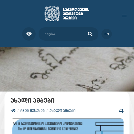
EN
ახალი ამბები
ᲩᲕᲔᲜ ᲨᲔᲡᲐᲮᲔᲑ
ᲐᲮᲐᲚᲘ ᲐᲛᲑᲔᲑᲘ