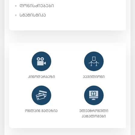
ᲦᲝᲜᲘᲡᲫᲘᲔᲑᲔᲑᲘ
ᲡᲢᲐᲢᲘᲡᲢᲘᲙᲐ
ᲙᲘᲜᲝᲓᲐᲠᲑᲐᲖᲘ
ᲞᲐᲕᲘᲚᲘᲝᲜᲘ
ᲝᲜᲚᲐᲘᲜ ᲛᲐᲦᲐᲖᲘᲐ
ᲔᲚᲔᲥᲢᲠᲝᲜᲣᲚᲘ
ᲙᲐᲢᲐᲚᲝᲒᲔᲑᲘ