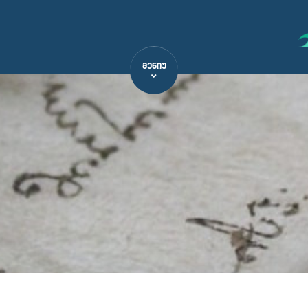
ᲛᲔᲜᲘᲣ