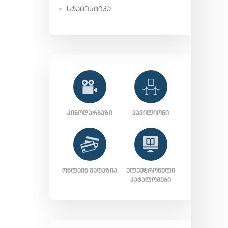
ᲡᲢᲐᲢᲘᲡᲢᲘᲙᲐ
ᲙᲘᲜᲝᲓᲐᲠᲑᲐᲖᲘ
ᲞᲐᲕᲘᲚᲘᲝᲜᲘ
ᲝᲜᲚᲐᲘᲜ ᲛᲐᲦᲐᲖᲘᲐ
ᲔᲚᲔᲥᲢᲠᲝᲜᲣᲚᲘ
ᲙᲐᲢᲐᲚᲝᲒᲔᲑᲘ