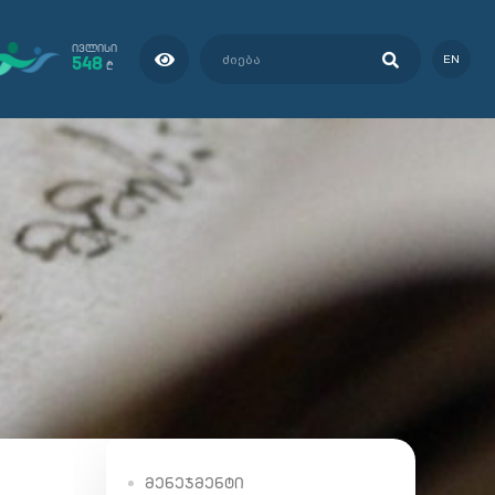
ᲘᲕᲚᲘᲡᲘ
548
EN
₾
ᲛᲔᲜᲔᲯᲛᲔᲜᲢᲘ