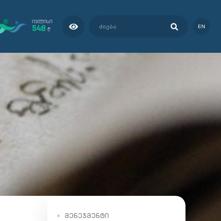
ᲘᲕᲚᲘᲡᲘ
548
EN
₾
ᲛᲔᲜᲔᲯᲛᲔᲜᲢᲘ