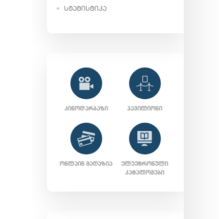
ᲡᲢᲐᲢᲘᲡᲢᲘᲙᲐ
ᲙᲘᲜᲝᲓᲐᲠᲑᲐᲖᲘ
ᲞᲐᲕᲘᲚᲘᲝᲜᲘ
ᲝᲜᲚᲐᲘᲜ ᲛᲐᲦᲐᲖᲘᲐ
ᲔᲚᲔᲥᲢᲠᲝᲜᲣᲚᲘ
ᲙᲐᲢᲐᲚᲝᲒᲔᲑᲘ