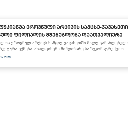
ᲚᲣᲙᲘᲐᲜᲛᲐ ᲔᲠᲝᲕᲜᲣᲚᲘ ᲐᲠᲥᲘᲕᲘᲡ ᲡᲐᲛᲪᲮᲔ-ᲯᲐᲕᲐᲮᲔᲗᲘ
ᲜᲣᲚᲘ ᲤᲘᲚᲘᲐᲚᲘᲡ ᲛᲨᲔᲜᲔᲑᲚᲝᲑᲐ ᲓᲐᲐᲗᲕᲐᲚᲘᲔᲠᲐ
ლოს ეროვნულ არქივს სამცხე-ჯავახეთში მალე განახლებულ
უქტურა ექნება. ახალციხეში მიმდინარე სარეკონსტრუქციო...
რი, 2019