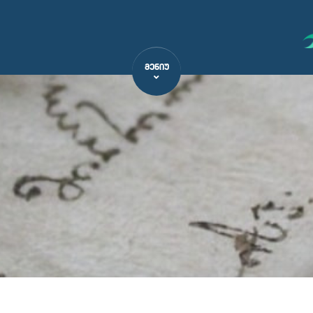
ᲛᲔᲜᲘᲣ