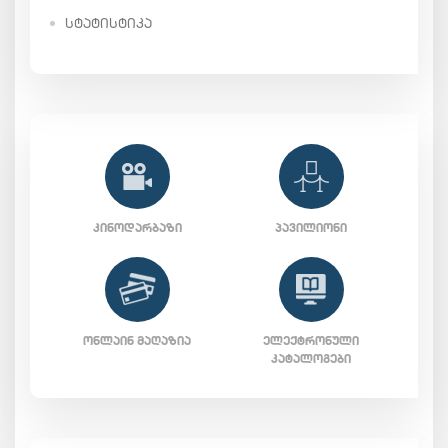
ᲡᲢᲐᲢᲘᲡᲢᲘᲙᲐ
ᲙᲘᲜᲝᲓᲐᲠᲑᲐᲖᲘ
ᲞᲐᲕᲘᲚᲘᲝᲜᲘ
ᲝᲜᲚᲐᲘᲜ ᲛᲐᲦᲐᲖᲘᲐ
ᲔᲚᲔᲥᲢᲠᲝᲜᲣᲚᲘ
ᲙᲐᲢᲐᲚᲝᲒᲔᲑᲘ