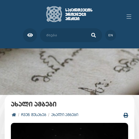
EN
ახალი ამბები
ᲩᲕᲔᲜ ᲨᲔᲡᲐᲮᲔᲑ
ᲐᲮᲐᲚᲘ ᲐᲛᲑᲔᲑᲘ