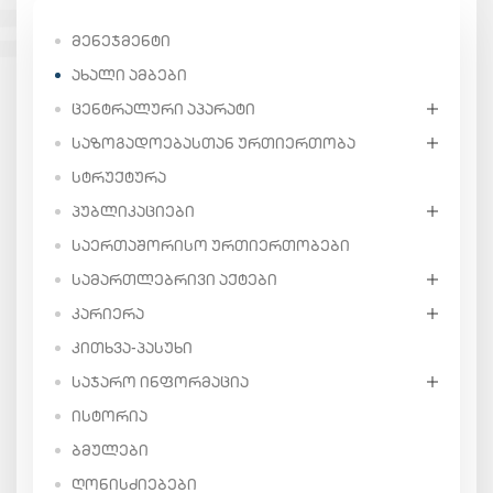
ᲛᲔᲜᲔᲯᲛᲔᲜᲢᲘ
ᲐᲮᲐᲚᲘ ᲐᲛᲑᲔᲑᲘ
ᲪᲔᲜᲢᲠᲐᲚᲣᲠᲘ ᲐᲞᲐᲠᲐᲢᲘ
ᲡᲐᲖᲝᲒᲐᲓᲝᲔᲑᲐᲡᲗᲐᲜ ᲣᲠᲗᲘᲔᲠᲗᲝᲑᲐ
ᲡᲢᲠᲣᲥᲢᲣᲠᲐ
ᲞᲣᲑᲚᲘᲙᲐᲪᲘᲔᲑᲘ
ᲡᲐᲔᲠᲗᲐᲨᲝᲠᲘᲡᲝ ᲣᲠᲗᲘᲔᲠᲗᲝᲑᲔᲑᲘ
ᲡᲐᲛᲐᲠᲗᲚᲔᲑᲠᲘᲕᲘ ᲐᲥᲢᲔᲑᲘ
ᲙᲐᲠᲘᲔᲠᲐ
ᲙᲘᲗᲮᲕᲐ-ᲞᲐᲡᲣᲮᲘ
ᲡᲐᲯᲐᲠᲝ ᲘᲜᲤᲝᲠᲛᲐᲪᲘᲐ
ᲘᲡᲢᲝᲠᲘᲐ
ᲑᲛᲣᲚᲔᲑᲘ
ᲦᲝᲜᲘᲡᲫᲘᲔᲑᲔᲑᲘ