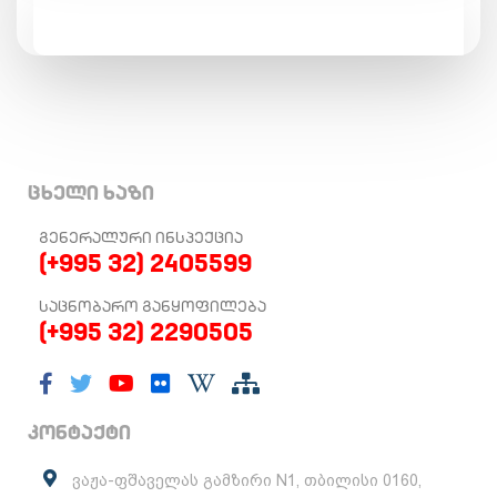
ცხელი ხაზი
ᲒᲔᲜᲔᲠᲐᲚᲣᲠᲘ ᲘᲜᲡᲞᲔᲥᲪᲘᲐ
(+995 32) 2405599
ᲡᲐᲪᲜᲝᲑᲐᲠᲝ ᲒᲐᲜᲧᲝᲤᲘᲚᲔᲑᲐ
(+995 32) 2290505
კონტაქტი
ვაჟა-ფშაველას გამზირი N1, თბილისი 0160,