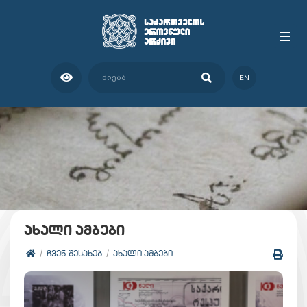
EN
ახალი ამბები
ᲩᲕᲔᲜ ᲨᲔᲡᲐᲮᲔᲑ
ᲐᲮᲐᲚᲘ ᲐᲛᲑᲔᲑᲘ