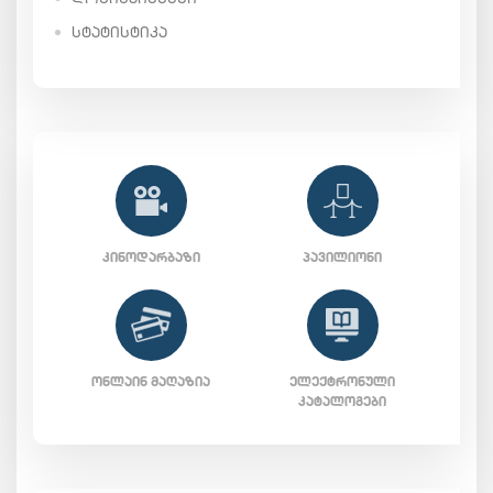
ᲡᲢᲐᲢᲘᲡᲢᲘᲙᲐ
ᲙᲘᲜᲝᲓᲐᲠᲑᲐᲖᲘ
ᲞᲐᲕᲘᲚᲘᲝᲜᲘ
ᲝᲜᲚᲐᲘᲜ ᲛᲐᲦᲐᲖᲘᲐ
ᲔᲚᲔᲥᲢᲠᲝᲜᲣᲚᲘ
ᲙᲐᲢᲐᲚᲝᲒᲔᲑᲘ