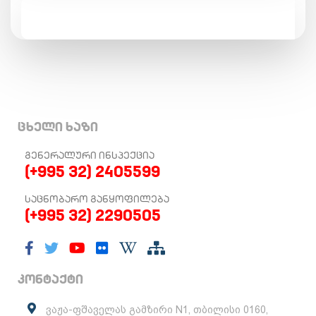
ცხელი ხაზი
ᲒᲔᲜᲔᲠᲐᲚᲣᲠᲘ ᲘᲜᲡᲞᲔᲥᲪᲘᲐ
(+995 32) 2405599
ᲡᲐᲪᲜᲝᲑᲐᲠᲝ ᲒᲐᲜᲧᲝᲤᲘᲚᲔᲑᲐ
(+995 32) 2290505
კონტაქტი
ვაჟა-ფშაველას გამზირი N1, თბილისი 0160,