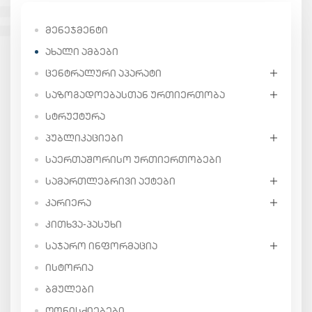
ᲛᲔᲜᲔᲯᲛᲔᲜᲢᲘ
ᲐᲮᲐᲚᲘ ᲐᲛᲑᲔᲑᲘ
ᲪᲔᲜᲢᲠᲐᲚᲣᲠᲘ ᲐᲞᲐᲠᲐᲢᲘ
ᲡᲐᲖᲝᲒᲐᲓᲝᲔᲑᲐᲡᲗᲐᲜ ᲣᲠᲗᲘᲔᲠᲗᲝᲑᲐ
ᲡᲢᲠᲣᲥᲢᲣᲠᲐ
ᲞᲣᲑᲚᲘᲙᲐᲪᲘᲔᲑᲘ
ᲡᲐᲔᲠᲗᲐᲨᲝᲠᲘᲡᲝ ᲣᲠᲗᲘᲔᲠᲗᲝᲑᲔᲑᲘ
ᲡᲐᲛᲐᲠᲗᲚᲔᲑᲠᲘᲕᲘ ᲐᲥᲢᲔᲑᲘ
ᲙᲐᲠᲘᲔᲠᲐ
ᲙᲘᲗᲮᲕᲐ-ᲞᲐᲡᲣᲮᲘ
ᲡᲐᲯᲐᲠᲝ ᲘᲜᲤᲝᲠᲛᲐᲪᲘᲐ
ᲘᲡᲢᲝᲠᲘᲐ
ᲑᲛᲣᲚᲔᲑᲘ
ᲦᲝᲜᲘᲡᲫᲘᲔᲑᲔᲑᲘ