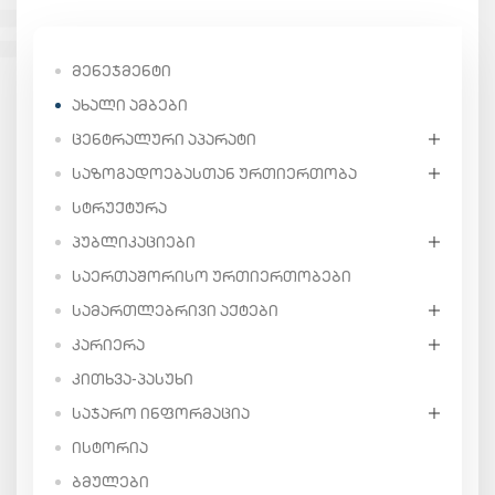
ᲛᲔᲜᲔᲯᲛᲔᲜᲢᲘ
ᲐᲮᲐᲚᲘ ᲐᲛᲑᲔᲑᲘ
ᲪᲔᲜᲢᲠᲐᲚᲣᲠᲘ ᲐᲞᲐᲠᲐᲢᲘ
ᲡᲐᲖᲝᲒᲐᲓᲝᲔᲑᲐᲡᲗᲐᲜ ᲣᲠᲗᲘᲔᲠᲗᲝᲑᲐ
ᲡᲢᲠᲣᲥᲢᲣᲠᲐ
ᲞᲣᲑᲚᲘᲙᲐᲪᲘᲔᲑᲘ
ᲡᲐᲔᲠᲗᲐᲨᲝᲠᲘᲡᲝ ᲣᲠᲗᲘᲔᲠᲗᲝᲑᲔᲑᲘ
ᲡᲐᲛᲐᲠᲗᲚᲔᲑᲠᲘᲕᲘ ᲐᲥᲢᲔᲑᲘ
ᲙᲐᲠᲘᲔᲠᲐ
ᲙᲘᲗᲮᲕᲐ-ᲞᲐᲡᲣᲮᲘ
ᲡᲐᲯᲐᲠᲝ ᲘᲜᲤᲝᲠᲛᲐᲪᲘᲐ
ᲘᲡᲢᲝᲠᲘᲐ
ᲑᲛᲣᲚᲔᲑᲘ