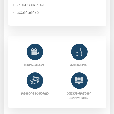
ᲦᲝᲜᲘᲡᲫᲘᲔᲑᲔᲑᲘ
ᲡᲢᲐᲢᲘᲡᲢᲘᲙᲐ
ᲙᲘᲜᲝᲓᲐᲠᲑᲐᲖᲘ
ᲞᲐᲕᲘᲚᲘᲝᲜᲘ
ᲝᲜᲚᲐᲘᲜ ᲛᲐᲦᲐᲖᲘᲐ
ᲔᲚᲔᲥᲢᲠᲝᲜᲣᲚᲘ
ᲙᲐᲢᲐᲚᲝᲒᲔᲑᲘ