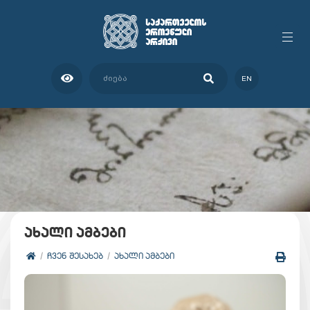
EN
ახალი ამბები
ᲩᲕᲔᲜ ᲨᲔᲡᲐᲮᲔᲑ
ᲐᲮᲐᲚᲘ ᲐᲛᲑᲔᲑᲘ