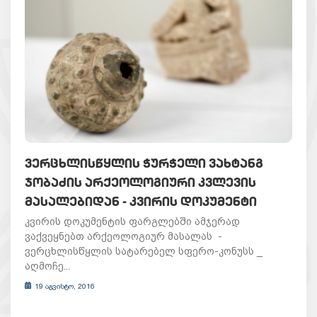
ᲕᲔᲠᲪᲮᲚᲘᲡᲬᲧᲚᲘᲡ ᲭᲣᲠᲭᲔᲚᲘ ᲕᲐᲮᲢᲐᲜᲒ
ᲯᲝᲑᲐᲫᲘᲡ ᲐᲠᲥᲔᲝᲚᲝᲒᲘᲣᲠᲘ ᲙᲕᲚᲔᲕᲘᲡ
ᲛᲐᲡᲐᲚᲔᲑᲘᲓᲐᲜ - ᲙᲕᲘᲠᲘᲡ ᲓᲝᲙᲣᲛᲔᲜᲢᲘ
კვირის დოკუმენტის ფარგლებში ამჯერად
ვაქვეყნებთ არქეოლოგიურ მასალას -
ვერცხლისწყლის სატარებელ სფერო-კონუსს _
აღმოჩე...
19 აგვისტო, 2016