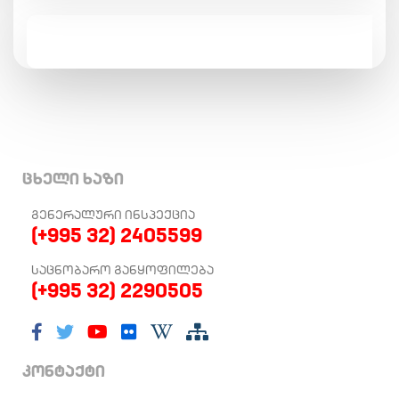
ცხელი ხაზი
ᲒᲔᲜᲔᲠᲐᲚᲣᲠᲘ ᲘᲜᲡᲞᲔᲥᲪᲘᲐ
(+995 32) 2405599
ᲡᲐᲪᲜᲝᲑᲐᲠᲝ ᲒᲐᲜᲧᲝᲤᲘᲚᲔᲑᲐ
(+995 32) 2290505
კონტაქტი