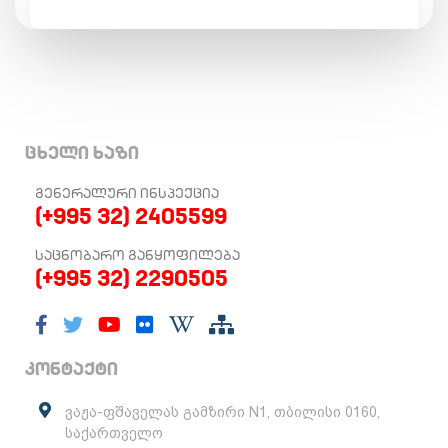
ცხელი ხაზი
ᲒᲔᲜᲔᲠᲐᲚᲣᲠᲘ ᲘᲜᲡᲞᲔᲥᲪᲘᲐ
(+995 32) 2405599
ᲡᲐᲪᲜᲝᲑᲐᲠᲝ ᲒᲐᲜᲧᲝᲤᲘᲚᲔᲑᲐ
(+995 32) 2290505
კონტაქტი
ვაჟა-ფშაველას გამზირი N1, თბილისი 0160,
საქართველო