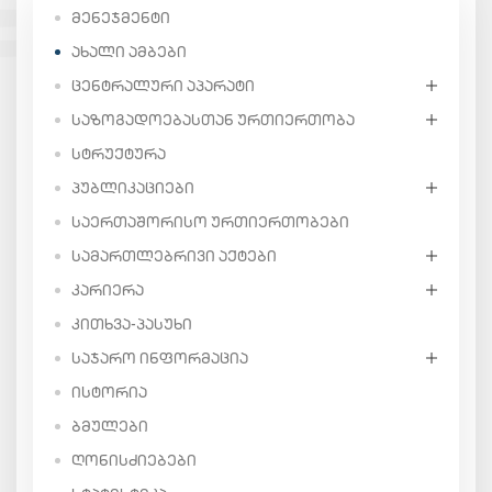
ᲛᲔᲜᲔᲯᲛᲔᲜᲢᲘ
ᲐᲮᲐᲚᲘ ᲐᲛᲑᲔᲑᲘ
ᲪᲔᲜᲢᲠᲐᲚᲣᲠᲘ ᲐᲞᲐᲠᲐᲢᲘ
ᲡᲐᲖᲝᲒᲐᲓᲝᲔᲑᲐᲡᲗᲐᲜ ᲣᲠᲗᲘᲔᲠᲗᲝᲑᲐ
ᲡᲢᲠᲣᲥᲢᲣᲠᲐ
ᲞᲣᲑᲚᲘᲙᲐᲪᲘᲔᲑᲘ
ᲡᲐᲔᲠᲗᲐᲨᲝᲠᲘᲡᲝ ᲣᲠᲗᲘᲔᲠᲗᲝᲑᲔᲑᲘ
ᲡᲐᲛᲐᲠᲗᲚᲔᲑᲠᲘᲕᲘ ᲐᲥᲢᲔᲑᲘ
ᲙᲐᲠᲘᲔᲠᲐ
ᲙᲘᲗᲮᲕᲐ-ᲞᲐᲡᲣᲮᲘ
ᲡᲐᲯᲐᲠᲝ ᲘᲜᲤᲝᲠᲛᲐᲪᲘᲐ
ᲘᲡᲢᲝᲠᲘᲐ
ᲑᲛᲣᲚᲔᲑᲘ
ᲦᲝᲜᲘᲡᲫᲘᲔᲑᲔᲑᲘ