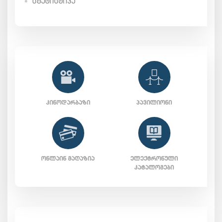
ᲡᲢᲐᲢᲘᲡᲢᲘᲙᲐ
ᲙᲘᲜᲝᲓᲐᲠᲑᲐᲖᲘ
ᲞᲐᲕᲘᲚᲘᲝᲜᲘ
ᲝᲜᲚᲐᲘᲜ ᲛᲐᲦᲐᲖᲘᲐ
ᲔᲚᲔᲥᲢᲠᲝᲜᲣᲚᲘ
ᲙᲐᲢᲐᲚᲝᲒᲔᲑᲘ