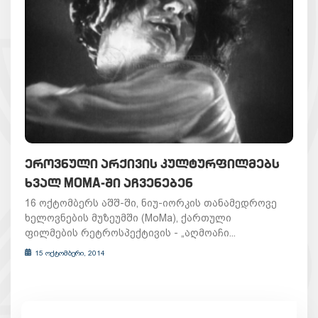
ᲔᲠᲝᲕᲜᲣᲚᲘ ᲐᲠᲥᲘᲕᲘᲡ ᲙᲣᲚᲢᲣᲠᲤᲘᲚᲛᲔᲑᲡ
ᲮᲕᲐᲚ MOMA-ᲨᲘ ᲐᲩᲕᲔᲜᲔᲑᲔᲜ
16 ოქტომბერს აშშ-ში, ნიუ-იორკის თანამედროვე
ხელოვნების მუზეუმში (MoMa), ქართული
ფილმების რეტროსპექტივის - „აღმოაჩი...
15 ოქტომბერი, 2014