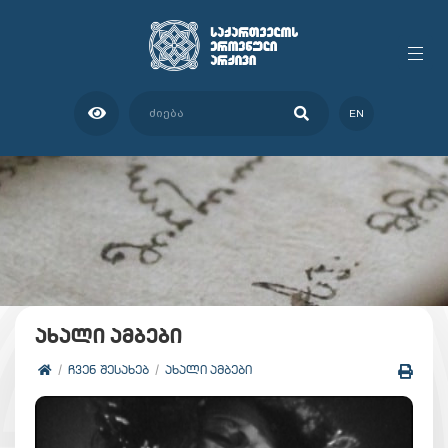
EN
ახალი ამბები
ᲩᲕᲔᲜ ᲨᲔᲡᲐᲮᲔᲑ
ᲐᲮᲐᲚᲘ ᲐᲛᲑᲔᲑᲘ