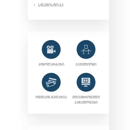
ᲡᲢᲐᲢᲘᲡᲢᲘᲙᲐ
ᲙᲘᲜᲝᲓᲐᲠᲑᲐᲖᲘ
ᲞᲐᲕᲘᲚᲘᲝᲜᲘ
ᲝᲜᲚᲐᲘᲜ ᲛᲐᲦᲐᲖᲘᲐ
ᲔᲚᲔᲥᲢᲠᲝᲜᲣᲚᲘ
ᲙᲐᲢᲐᲚᲝᲒᲔᲑᲘ