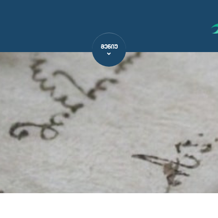
ᲛᲔᲜᲘᲣ