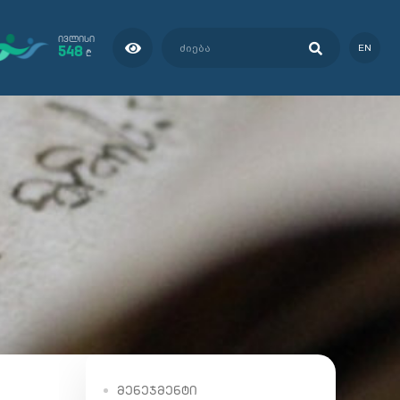
ᲘᲕᲚᲘᲡᲘ
548
EN
₾
ᲛᲔᲜᲔᲯᲛᲔᲜᲢᲘ