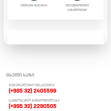
ᲝᲜᲚᲐᲘᲜ ᲛᲐᲦᲐᲖᲘᲐ
ᲔᲚᲔᲥᲢᲠᲝᲜᲣᲚᲘ
ᲙᲐᲢᲐᲚᲝᲒᲔᲑᲘ
ცხელი ხაზი
ᲒᲔᲜᲔᲠᲐᲚᲣᲠᲘ ᲘᲜᲡᲞᲔᲥᲪᲘᲐ
(+995 32) 2405599
ᲡᲐᲪᲜᲝᲑᲐᲠᲝ ᲒᲐᲜᲧᲝᲤᲘᲚᲔᲑᲐ
(+995 32) 2290505