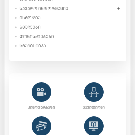
ᲡᲐᲯᲐᲠᲝ ᲘᲜᲤᲝᲠᲛᲐᲪᲘᲐ
ᲘᲡᲢᲝᲠᲘᲐ
ᲑᲛᲣᲚᲔᲑᲘ
ᲦᲝᲜᲘᲡᲫᲘᲔᲑᲔᲑᲘ
ᲡᲢᲐᲢᲘᲡᲢᲘᲙᲐ
ᲙᲘᲜᲝᲓᲐᲠᲑᲐᲖᲘ
ᲞᲐᲕᲘᲚᲘᲝᲜᲘ