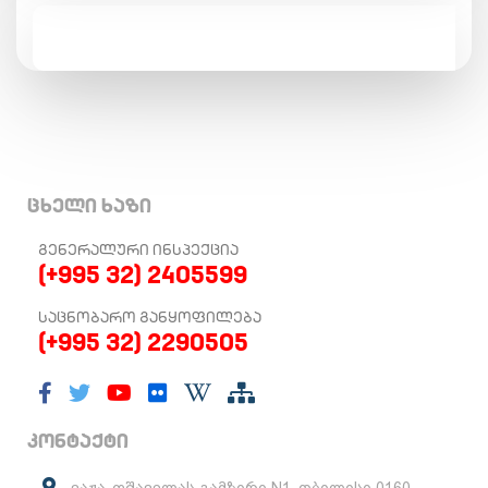
ცხელი ხაზი
ᲒᲔᲜᲔᲠᲐᲚᲣᲠᲘ ᲘᲜᲡᲞᲔᲥᲪᲘᲐ
(+995 32) 2405599
ᲡᲐᲪᲜᲝᲑᲐᲠᲝ ᲒᲐᲜᲧᲝᲤᲘᲚᲔᲑᲐ
(+995 32) 2290505
კონტაქტი
ვაჟა-ფშაველას გამზირი N1, თბილისი 0160,