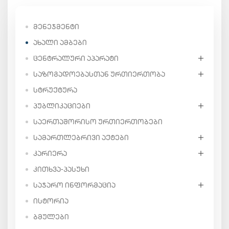
ᲛᲔᲜᲔᲯᲛᲔᲜᲢᲘ
ᲐᲮᲐᲚᲘ ᲐᲛᲑᲔᲑᲘ
ᲪᲔᲜᲢᲠᲐᲚᲣᲠᲘ ᲐᲞᲐᲠᲐᲢᲘ
ᲡᲐᲖᲝᲒᲐᲓᲝᲔᲑᲐᲡᲗᲐᲜ ᲣᲠᲗᲘᲔᲠᲗᲝᲑᲐ
ᲡᲢᲠᲣᲥᲢᲣᲠᲐ
ᲞᲣᲑᲚᲘᲙᲐᲪᲘᲔᲑᲘ
ᲡᲐᲔᲠᲗᲐᲨᲝᲠᲘᲡᲝ ᲣᲠᲗᲘᲔᲠᲗᲝᲑᲔᲑᲘ
ᲡᲐᲛᲐᲠᲗᲚᲔᲑᲠᲘᲕᲘ ᲐᲥᲢᲔᲑᲘ
ᲙᲐᲠᲘᲔᲠᲐ
ᲙᲘᲗᲮᲕᲐ-ᲞᲐᲡᲣᲮᲘ
ᲡᲐᲯᲐᲠᲝ ᲘᲜᲤᲝᲠᲛᲐᲪᲘᲐ
ᲘᲡᲢᲝᲠᲘᲐ
ᲑᲛᲣᲚᲔᲑᲘ