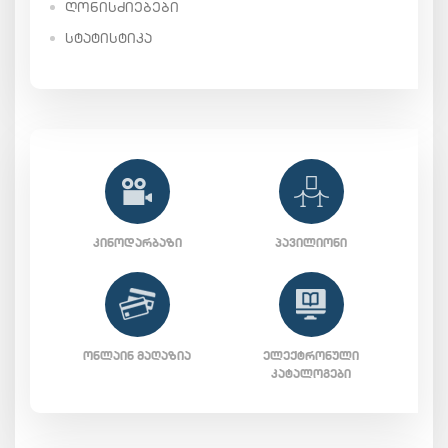
ᲦᲝᲜᲘᲡᲫᲘᲔᲑᲔᲑᲘ
ᲡᲢᲐᲢᲘᲡᲢᲘᲙᲐ
ᲙᲘᲜᲝᲓᲐᲠᲑᲐᲖᲘ
ᲞᲐᲕᲘᲚᲘᲝᲜᲘ
ᲝᲜᲚᲐᲘᲜ ᲛᲐᲦᲐᲖᲘᲐ
ᲔᲚᲔᲥᲢᲠᲝᲜᲣᲚᲘ
ᲙᲐᲢᲐᲚᲝᲒᲔᲑᲘ