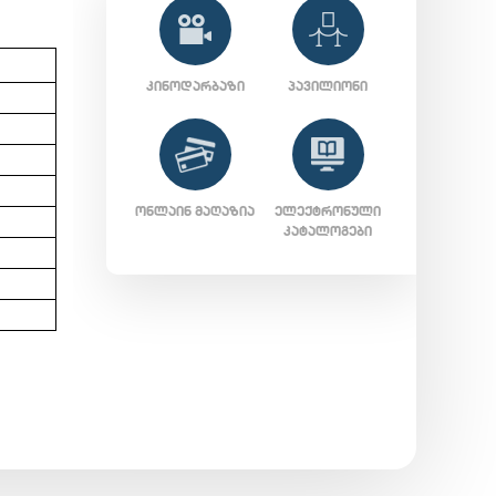
ᲙᲘᲜᲝᲓᲐᲠᲑᲐᲖᲘ
ᲞᲐᲕᲘᲚᲘᲝᲜᲘ
ᲝᲜᲚᲐᲘᲜ ᲛᲐᲦᲐᲖᲘᲐ
ᲔᲚᲔᲥᲢᲠᲝᲜᲣᲚᲘ
ᲙᲐᲢᲐᲚᲝᲒᲔᲑᲘ