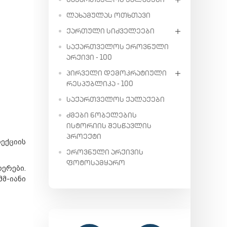
ᲚᲐᲮᲐᲛᲣᲚᲐᲡ ᲝᲗᲮᲗᲐᲕᲘ
ᲥᲐᲠᲗᲣᲚᲘ ᲡᲘᲫᲕᲔᲚᲔᲔᲑᲘ
ᲡᲐᲥᲐᲠᲗᲕᲔᲚᲝᲡ ᲔᲠᲝᲕᲜᲣᲚᲘ
ᲐᲠᲥᲘᲕᲘ - 100
ᲞᲘᲠᲕᲔᲚᲘ ᲓᲔᲛᲝᲙᲠᲐᲢᲘᲣᲚᲘ
ᲠᲔᲡᲞᲣᲑᲚᲘᲙᲐ - 100
ᲡᲐᲥᲐᲠᲗᲕᲔᲚᲝᲡ ᲥᲐᲚᲐᲥᲔᲑᲘ
ᲫᲛᲔᲑᲘ ᲜᲝᲑᲔᲚᲔᲑᲘᲡ
ᲘᲡᲢᲝᲠᲘᲘᲡ ᲨᲔᲡᲬᲐᲕᲚᲘᲡ
ᲞᲠᲝᲔᲥᲢᲘ
ექციის
ᲔᲠᲝᲕᲜᲣᲚᲘ ᲐᲠᲥᲘᲕᲘᲡ
ᲤᲝᲢᲝᲡᲐᲛᲧᲐᲠᲝ
ერები.
მმ-იანი