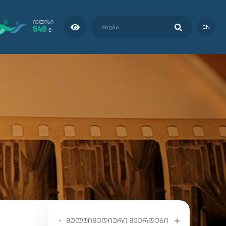
ᲘᲕᲚᲘᲡᲘ
548
EN
₾
ᲛᲣᲚᲢᲘᲛᲔᲓᲘᲣᲠᲘ ᲒᲕᲔᲠᲓᲔᲑᲘ