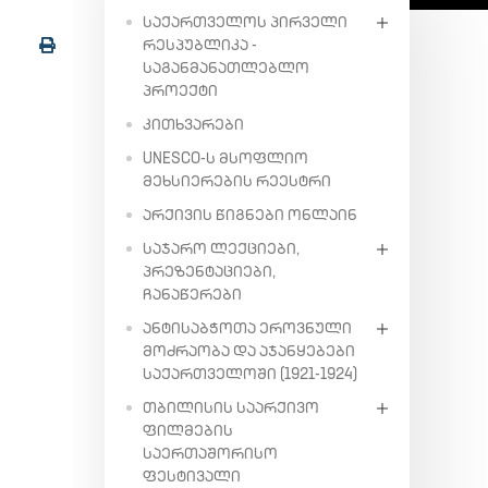
ᲡᲐᲥᲐᲠᲗᲕᲔᲚᲝᲡ ᲞᲘᲠᲕᲔᲚᲘ
ᲠᲔᲡᲞᲣᲑᲚᲘᲙᲐ -
ᲡᲐᲒᲐᲜᲛᲐᲜᲐᲗᲚᲔᲑᲚᲝ
ᲞᲠᲝᲔᲥᲢᲘ
ᲙᲘᲗᲮᲕᲐᲠᲔᲑᲘ
UNESCO-Ს ᲛᲡᲝᲤᲚᲘᲝ
ᲛᲔᲮᲡᲘᲔᲠᲔᲑᲘᲡ ᲠᲔᲔᲡᲢᲠᲘ
ᲐᲠᲥᲘᲕᲘᲡ ᲬᲘᲒᲜᲔᲑᲘ ᲝᲜᲚᲐᲘᲜ
ᲡᲐᲯᲐᲠᲝ ᲚᲔᲥᲪᲘᲔᲑᲘ,
ᲞᲠᲔᲖᲔᲜᲢᲐᲪᲘᲔᲑᲘ,
ᲩᲐᲜᲐᲬᲔᲠᲔᲑᲘ
ᲐᲜᲢᲘᲡᲐᲑᲭᲝᲗᲐ ᲔᲠᲝᲕᲜᲣᲚᲘ
ᲛᲝᲫᲠᲐᲝᲑᲐ ᲓᲐ ᲐᲯᲐᲜᲧᲔᲑᲔᲑᲘ
ᲡᲐᲥᲐᲠᲗᲕᲔᲚᲝᲨᲘ (1921-1924)
ᲗᲑᲘᲚᲘᲡᲘᲡ ᲡᲐᲐᲠᲥᲘᲕᲝ
ᲤᲘᲚᲛᲔᲑᲘᲡ
ᲡᲐᲔᲠᲗᲐᲨᲝᲠᲘᲡᲝ
ᲤᲔᲡᲢᲘᲕᲐᲚᲘ