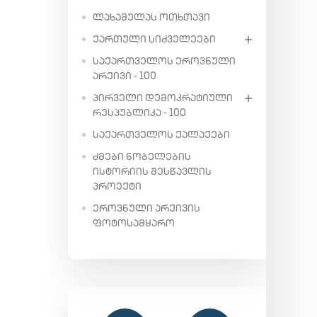
ᲚᲐᲮᲐᲛᲣᲚᲐᲡ ᲝᲗᲮᲗᲐᲕᲘ
ᲥᲐᲠᲗᲣᲚᲘ ᲡᲘᲫᲕᲔᲚᲔᲔᲑᲘ
ᲡᲐᲥᲐᲠᲗᲕᲔᲚᲝᲡ ᲔᲠᲝᲕᲜᲣᲚᲘ
ᲐᲠᲥᲘᲕᲘ - 100
ᲞᲘᲠᲕᲔᲚᲘ ᲓᲔᲛᲝᲙᲠᲐᲢᲘᲣᲚᲘ
ᲠᲔᲡᲞᲣᲑᲚᲘᲙᲐ - 100
ᲡᲐᲥᲐᲠᲗᲕᲔᲚᲝᲡ ᲥᲐᲚᲐᲥᲔᲑᲘ
ᲫᲛᲔᲑᲘ ᲜᲝᲑᲔᲚᲔᲑᲘᲡ
ᲘᲡᲢᲝᲠᲘᲘᲡ ᲨᲔᲡᲬᲐᲕᲚᲘᲡ
ᲞᲠᲝᲔᲥᲢᲘ
ᲔᲠᲝᲕᲜᲣᲚᲘ ᲐᲠᲥᲘᲕᲘᲡ
ᲤᲝᲢᲝᲡᲐᲛᲧᲐᲠᲝ