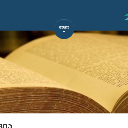
ᲛᲔᲜᲘᲣ
ფია