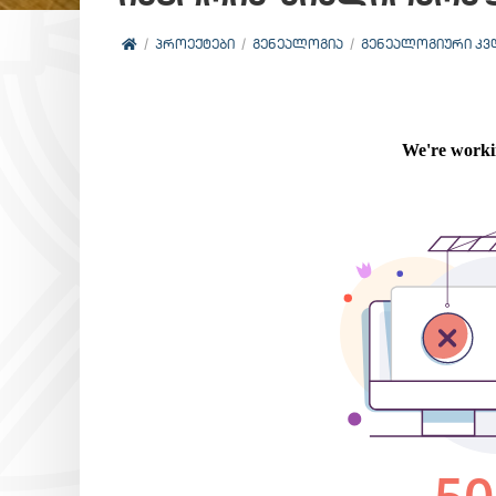
ᲞᲠᲝᲔᲥᲢᲔᲑᲘ
ᲒᲔᲜᲔᲐᲚᲝᲒᲘᲐ
ᲒᲔᲜᲔᲐᲚᲝᲒᲘᲣᲠᲘ ᲙᲕ