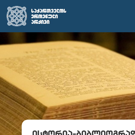
ისტორია–ბიბლიოგრა