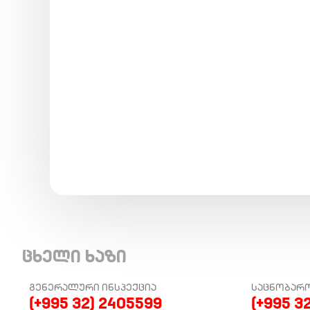
ცხელი ხაზი
ᲒᲔᲜᲔᲠᲐᲚᲣᲠᲘ ᲘᲜᲡᲞᲔᲥᲪᲘᲐ
ᲡᲐᲪᲜᲝᲑᲐᲠ
(+995 32) 2405599
(+995 3