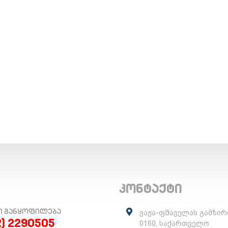
კონტაქტი
Ო ᲒᲐᲜᲧᲝᲤᲘᲚᲔᲑᲐ
ვაჟა-ფშაველას გამზირ
2) 2290505
0160, საქართველო