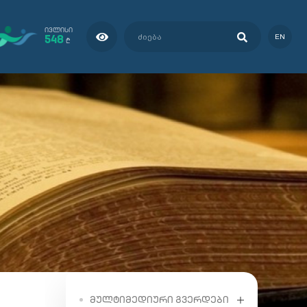
ᲘᲕᲚᲘᲡᲘ
548
EN
₾
ᲛᲣᲚᲢᲘᲛᲔᲓᲘᲣᲠᲘ ᲒᲕᲔᲠᲓᲔᲑᲘ