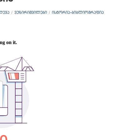
ᲚᲔᲕᲐ
ᲕᲔᲖᲘᲠᲘᲨᲕᲘᲚᲔᲑᲘ
ᲘᲡᲢᲝᲠᲘᲐ–ᲑᲘᲑᲚᲘᲝᲒᲠᲐᲤᲘᲐ