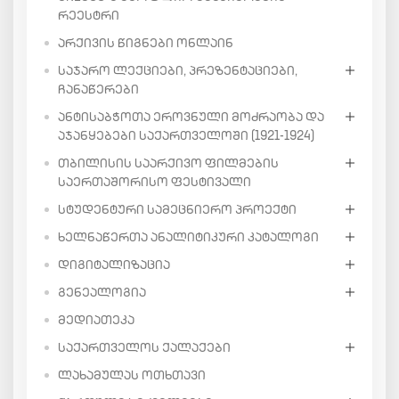
ᲠᲔᲔᲡᲢᲠᲘ
ᲐᲠᲥᲘᲕᲘᲡ ᲬᲘᲒᲜᲔᲑᲘ ᲝᲜᲚᲐᲘᲜ
ᲡᲐᲯᲐᲠᲝ ᲚᲔᲥᲪᲘᲔᲑᲘ, ᲞᲠᲔᲖᲔᲜᲢᲐᲪᲘᲔᲑᲘ,
ᲩᲐᲜᲐᲬᲔᲠᲔᲑᲘ
ᲐᲜᲢᲘᲡᲐᲑᲭᲝᲗᲐ ᲔᲠᲝᲕᲜᲣᲚᲘ ᲛᲝᲫᲠᲐᲝᲑᲐ ᲓᲐ
ᲐᲯᲐᲜᲧᲔᲑᲔᲑᲘ ᲡᲐᲥᲐᲠᲗᲕᲔᲚᲝᲨᲘ (1921-1924)
ᲗᲑᲘᲚᲘᲡᲘᲡ ᲡᲐᲐᲠᲥᲘᲕᲝ ᲤᲘᲚᲛᲔᲑᲘᲡ
ᲡᲐᲔᲠᲗᲐᲨᲝᲠᲘᲡᲝ ᲤᲔᲡᲢᲘᲕᲐᲚᲘ
ᲡᲢᲣᲓᲔᲜᲢᲣᲠᲘ ᲡᲐᲛᲔᲪᲜᲘᲔᲠᲝ ᲞᲠᲝᲔᲥᲢᲘ
ᲮᲔᲚᲜᲐᲬᲔᲠᲗᲐ ᲐᲜᲐᲚᲘᲢᲘᲙᲣᲠᲘ ᲙᲐᲢᲐᲚᲝᲒᲘ
ᲓᲘᲒᲘᲢᲐᲚᲘᲖᲐᲪᲘᲐ
ᲒᲔᲜᲔᲐᲚᲝᲒᲘᲐ
ᲛᲔᲓᲘᲐᲗᲔᲙᲐ
ᲡᲐᲥᲐᲠᲗᲕᲔᲚᲝᲡ ᲥᲐᲚᲐᲥᲔᲑᲘ
ᲚᲐᲮᲐᲛᲣᲚᲐᲡ ᲝᲗᲮᲗᲐᲕᲘ