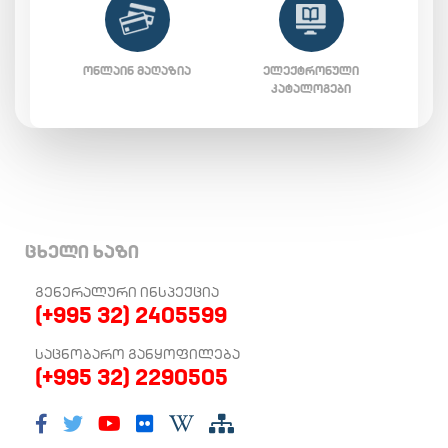
ᲝᲜᲚᲐᲘᲜ ᲛᲐᲦᲐᲖᲘᲐ
ᲔᲚᲔᲥᲢᲠᲝᲜᲣᲚᲘ
ᲙᲐᲢᲐᲚᲝᲒᲔᲑᲘ
ცხელი ხაზი
ᲒᲔᲜᲔᲠᲐᲚᲣᲠᲘ ᲘᲜᲡᲞᲔᲥᲪᲘᲐ
(+995 32) 2405599
ᲡᲐᲪᲜᲝᲑᲐᲠᲝ ᲒᲐᲜᲧᲝᲤᲘᲚᲔᲑᲐ
(+995 32) 2290505