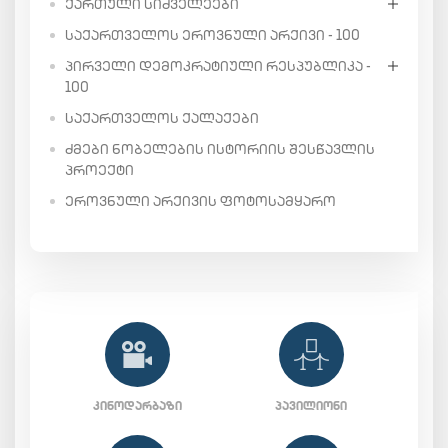
ᲥᲐᲠᲗᲣᲚᲘ ᲡᲘᲫᲕᲔᲚᲔᲔᲑᲘ
ᲡᲐᲥᲐᲠᲗᲕᲔᲚᲝᲡ ᲔᲠᲝᲕᲜᲣᲚᲘ ᲐᲠᲥᲘᲕᲘ - 100
ᲞᲘᲠᲕᲔᲚᲘ ᲓᲔᲛᲝᲙᲠᲐᲢᲘᲣᲚᲘ ᲠᲔᲡᲞᲣᲑᲚᲘᲙᲐ -
100
ᲡᲐᲥᲐᲠᲗᲕᲔᲚᲝᲡ ᲥᲐᲚᲐᲥᲔᲑᲘ
ᲫᲛᲔᲑᲘ ᲜᲝᲑᲔᲚᲔᲑᲘᲡ ᲘᲡᲢᲝᲠᲘᲘᲡ ᲨᲔᲡᲬᲐᲕᲚᲘᲡ
ᲞᲠᲝᲔᲥᲢᲘ
ᲔᲠᲝᲕᲜᲣᲚᲘ ᲐᲠᲥᲘᲕᲘᲡ ᲤᲝᲢᲝᲡᲐᲛᲧᲐᲠᲝ
ᲙᲘᲜᲝᲓᲐᲠᲑᲐᲖᲘ
ᲞᲐᲕᲘᲚᲘᲝᲜᲘ