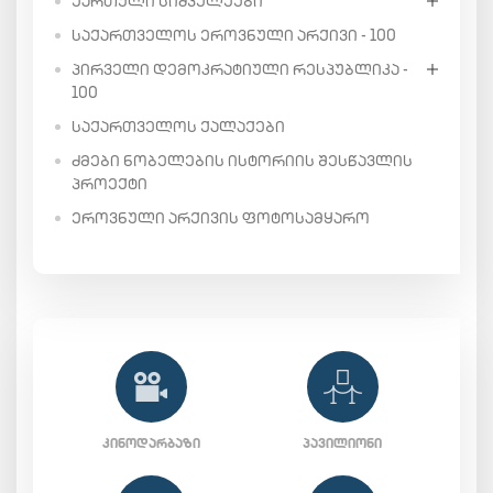
ᲥᲐᲠᲗᲣᲚᲘ ᲡᲘᲫᲕᲔᲚᲔᲔᲑᲘ
ᲡᲐᲥᲐᲠᲗᲕᲔᲚᲝᲡ ᲔᲠᲝᲕᲜᲣᲚᲘ ᲐᲠᲥᲘᲕᲘ - 100
ᲞᲘᲠᲕᲔᲚᲘ ᲓᲔᲛᲝᲙᲠᲐᲢᲘᲣᲚᲘ ᲠᲔᲡᲞᲣᲑᲚᲘᲙᲐ -
100
ᲡᲐᲥᲐᲠᲗᲕᲔᲚᲝᲡ ᲥᲐᲚᲐᲥᲔᲑᲘ
ᲫᲛᲔᲑᲘ ᲜᲝᲑᲔᲚᲔᲑᲘᲡ ᲘᲡᲢᲝᲠᲘᲘᲡ ᲨᲔᲡᲬᲐᲕᲚᲘᲡ
ᲞᲠᲝᲔᲥᲢᲘ
ᲔᲠᲝᲕᲜᲣᲚᲘ ᲐᲠᲥᲘᲕᲘᲡ ᲤᲝᲢᲝᲡᲐᲛᲧᲐᲠᲝ
ᲙᲘᲜᲝᲓᲐᲠᲑᲐᲖᲘ
ᲞᲐᲕᲘᲚᲘᲝᲜᲘ