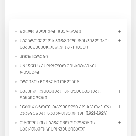
ᲛᲣᲚᲢᲘᲛᲔᲓᲘᲣᲠᲘ ᲒᲕᲔᲠᲓᲔᲑᲘ
ᲡᲐᲥᲐᲠᲗᲕᲔᲚᲝᲡ ᲞᲘᲠᲕᲔᲚᲘ ᲠᲔᲡᲞᲣᲑᲚᲘᲙᲐ -
ᲡᲐᲒᲐᲜᲛᲐᲜᲐᲗᲚᲔᲑᲚᲝ ᲞᲠᲝᲔᲥᲢᲘ
ᲙᲘᲗᲮᲕᲐᲠᲔᲑᲘ
UNESCO-Ს ᲛᲡᲝᲤᲚᲘᲝ ᲛᲔᲮᲡᲘᲔᲠᲔᲑᲘᲡ
ᲠᲔᲔᲡᲢᲠᲘ
ᲐᲠᲥᲘᲕᲘᲡ ᲬᲘᲒᲜᲔᲑᲘ ᲝᲜᲚᲐᲘᲜ
ᲡᲐᲯᲐᲠᲝ ᲚᲔᲥᲪᲘᲔᲑᲘ, ᲞᲠᲔᲖᲔᲜᲢᲐᲪᲘᲔᲑᲘ,
ᲩᲐᲜᲐᲬᲔᲠᲔᲑᲘ
ᲐᲜᲢᲘᲡᲐᲑᲭᲝᲗᲐ ᲔᲠᲝᲕᲜᲣᲚᲘ ᲛᲝᲫᲠᲐᲝᲑᲐ ᲓᲐ
ᲐᲯᲐᲜᲧᲔᲑᲔᲑᲘ ᲡᲐᲥᲐᲠᲗᲕᲔᲚᲝᲨᲘ (1921-1924)
ᲗᲑᲘᲚᲘᲡᲘᲡ ᲡᲐᲐᲠᲥᲘᲕᲝ ᲤᲘᲚᲛᲔᲑᲘᲡ
ᲡᲐᲔᲠᲗᲐᲨᲝᲠᲘᲡᲝ ᲤᲔᲡᲢᲘᲕᲐᲚᲘ