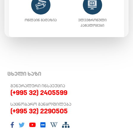
ᲝᲜᲚᲐᲘᲜ ᲛᲐᲦᲐᲖᲘᲐ
ᲔᲚᲔᲥᲢᲠᲝᲜᲣᲚᲘ
ᲙᲐᲢᲐᲚᲝᲒᲔᲑᲘ
ცხელი ხაზი
ᲒᲔᲜᲔᲠᲐᲚᲣᲠᲘ ᲘᲜᲡᲞᲔᲥᲪᲘᲐ
(+995 32) 2405599
ᲡᲐᲪᲜᲝᲑᲐᲠᲝ ᲒᲐᲜᲧᲝᲤᲘᲚᲔᲑᲐ
(+995 32) 2290505