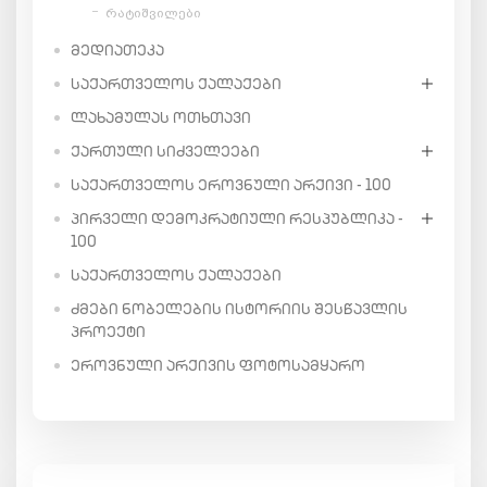
რატიშვილები
ᲛᲔᲓᲘᲐᲗᲔᲙᲐ
ᲡᲐᲥᲐᲠᲗᲕᲔᲚᲝᲡ ᲥᲐᲚᲐᲥᲔᲑᲘ
ᲚᲐᲮᲐᲛᲣᲚᲐᲡ ᲝᲗᲮᲗᲐᲕᲘ
ᲥᲐᲠᲗᲣᲚᲘ ᲡᲘᲫᲕᲔᲚᲔᲔᲑᲘ
ᲡᲐᲥᲐᲠᲗᲕᲔᲚᲝᲡ ᲔᲠᲝᲕᲜᲣᲚᲘ ᲐᲠᲥᲘᲕᲘ - 100
ᲞᲘᲠᲕᲔᲚᲘ ᲓᲔᲛᲝᲙᲠᲐᲢᲘᲣᲚᲘ ᲠᲔᲡᲞᲣᲑᲚᲘᲙᲐ -
100
ᲡᲐᲥᲐᲠᲗᲕᲔᲚᲝᲡ ᲥᲐᲚᲐᲥᲔᲑᲘ
ᲫᲛᲔᲑᲘ ᲜᲝᲑᲔᲚᲔᲑᲘᲡ ᲘᲡᲢᲝᲠᲘᲘᲡ ᲨᲔᲡᲬᲐᲕᲚᲘᲡ
ᲞᲠᲝᲔᲥᲢᲘ
ᲔᲠᲝᲕᲜᲣᲚᲘ ᲐᲠᲥᲘᲕᲘᲡ ᲤᲝᲢᲝᲡᲐᲛᲧᲐᲠᲝ