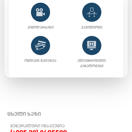
ᲙᲘᲜᲝᲓᲐᲠᲑᲐᲖᲘ
ᲞᲐᲕᲘᲚᲘᲝᲜᲘ
ᲝᲜᲚᲐᲘᲜ ᲛᲐᲦᲐᲖᲘᲐ
ᲔᲚᲔᲥᲢᲠᲝᲜᲣᲚᲘ
ᲙᲐᲢᲐᲚᲝᲒᲔᲑᲘ
ცხელი ხაზი
ᲒᲔᲜᲔᲠᲐᲚᲣᲠᲘ ᲘᲜᲡᲞᲔᲥᲪᲘᲐ