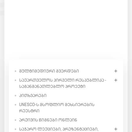
ᲛᲣᲚᲢᲘᲛᲔᲓᲘᲣᲠᲘ ᲒᲕᲔᲠᲓᲔᲑᲘ
ᲡᲐᲥᲐᲠᲗᲕᲔᲚᲝᲡ ᲞᲘᲠᲕᲔᲚᲘ ᲠᲔᲡᲞᲣᲑᲚᲘᲙᲐ -
ᲡᲐᲒᲐᲜᲛᲐᲜᲐᲗᲚᲔᲑᲚᲝ ᲞᲠᲝᲔᲥᲢᲘ
ᲙᲘᲗᲮᲕᲐᲠᲔᲑᲘ
UNESCO-Ს ᲛᲡᲝᲤᲚᲘᲝ ᲛᲔᲮᲡᲘᲔᲠᲔᲑᲘᲡ
ᲠᲔᲔᲡᲢᲠᲘ
ᲐᲠᲥᲘᲕᲘᲡ ᲬᲘᲒᲜᲔᲑᲘ ᲝᲜᲚᲐᲘᲜ
ᲡᲐᲯᲐᲠᲝ ᲚᲔᲥᲪᲘᲔᲑᲘ, ᲞᲠᲔᲖᲔᲜᲢᲐᲪᲘᲔᲑᲘ,