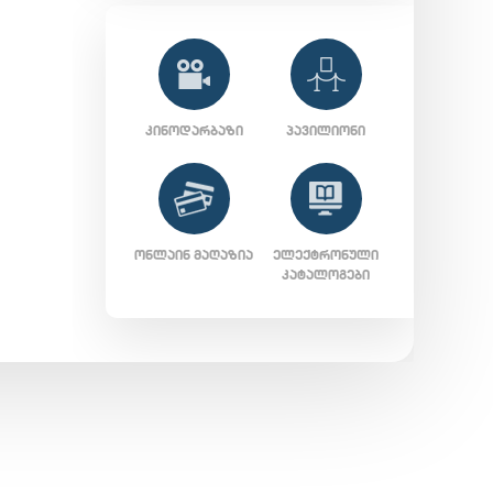
ᲙᲘᲜᲝᲓᲐᲠᲑᲐᲖᲘ
ᲞᲐᲕᲘᲚᲘᲝᲜᲘ
ᲝᲜᲚᲐᲘᲜ ᲛᲐᲦᲐᲖᲘᲐ
ᲔᲚᲔᲥᲢᲠᲝᲜᲣᲚᲘ
ᲙᲐᲢᲐᲚᲝᲒᲔᲑᲘ