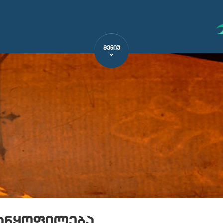
ᲛᲔᲜᲘᲣ
ანყოფილება