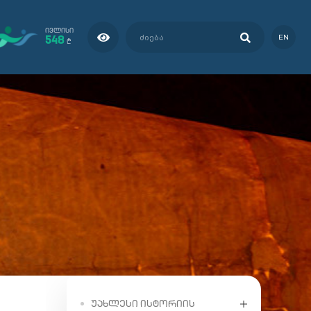
ᲘᲕᲚᲘᲡᲘ
548
EN
₾
ᲣᲐᲮᲚᲔᲡᲘ ᲘᲡᲢᲝᲠᲘᲘᲡ