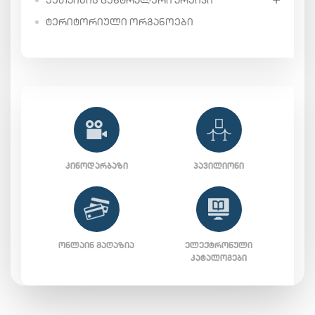
ᲢᲔᲠᲘᲢᲝᲠᲘᲣᲚᲘ ᲝᲠᲒᲐᲜᲝᲔᲑᲘ
ᲙᲘᲜᲝᲓᲐᲠᲑᲐᲖᲘ
ᲞᲐᲕᲘᲚᲘᲝᲜᲘ
ᲝᲜᲚᲐᲘᲜ ᲛᲐᲦᲐᲖᲘᲐ
ᲔᲚᲔᲥᲢᲠᲝᲜᲣᲚᲘ
ᲙᲐᲢᲐᲚᲝᲒᲔᲑᲘ