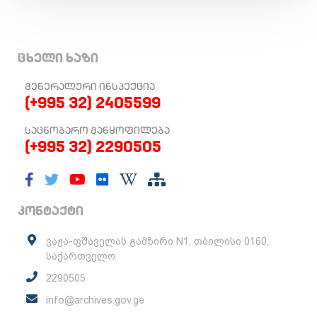
ცხელი ხაზი
ᲒᲔᲜᲔᲠᲐᲚᲣᲠᲘ ᲘᲜᲡᲞᲔᲥᲪᲘᲐ
(+995 32) 2405599
ᲡᲐᲪᲜᲝᲑᲐᲠᲝ ᲒᲐᲜᲧᲝᲤᲘᲚᲔᲑᲐ
(+995 32) 2290505
კონტაქტი
ვაჟა-ფშაველას გამზირი N1, თბილისი 0160,
საქართველო
2290505
info@archives.gov.ge