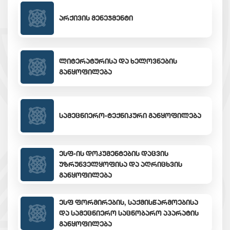
ᲐᲠᲥᲘᲕᲘᲡ ᲛᲔᲜᲔᲯᲛᲔᲜᲢᲘ
ᲚᲘᲢᲔᲠᲐᲢᲣᲠᲘᲡᲐ ᲓᲐ ᲮᲔᲚᲝᲕᲜᲔᲑᲘᲡ
ᲒᲐᲜᲧᲝᲤᲘᲚᲔᲑᲐ
ᲡᲐᲛᲔᲪᲜᲘᲔᲠᲝ-ᲢᲔᲥᲜᲘᲙᲣᲠᲘ ᲒᲐᲜᲧᲝᲤᲘᲚᲔᲑᲐ
ᲔᲡᲤ-ᲘᲡ ᲓᲝᲙᲣᲛᲔᲜᲢᲔᲑᲘᲡ ᲓᲐᲪᲕᲘᲡ
ᲣᲖᲠᲣᲜᲕᲔᲚᲧᲝᲤᲘᲡᲐ ᲓᲐ ᲐᲦᲠᲘᲪᲮᲕᲘᲡ
ᲒᲐᲜᲧᲝᲤᲘᲚᲔᲑᲐ
ᲔᲡᲤ ᲤᲝᲠᲛᲘᲠᲔᲑᲘᲡ, ᲡᲐᲥᲛᲘᲡᲬᲐᲠᲛᲝᲔᲑᲘᲡᲐ
ᲓᲐ ᲡᲐᲛᲔᲪᲜᲘᲔᲠᲝ ᲡᲐᲪᲜᲝᲑᲐᲠᲝ ᲐᲞᲐᲠᲐᲢᲘᲡ
ᲒᲐᲜᲧᲝᲤᲘᲚᲔᲑᲐ