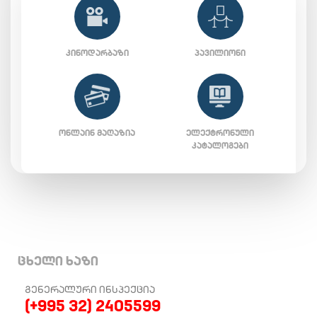
ᲙᲘᲜᲝᲓᲐᲠᲑᲐᲖᲘ
ᲞᲐᲕᲘᲚᲘᲝᲜᲘ
ᲝᲜᲚᲐᲘᲜ ᲛᲐᲦᲐᲖᲘᲐ
ᲔᲚᲔᲥᲢᲠᲝᲜᲣᲚᲘ
ᲙᲐᲢᲐᲚᲝᲒᲔᲑᲘ
ცხელი ხაზი
ᲒᲔᲜᲔᲠᲐᲚᲣᲠᲘ ᲘᲜᲡᲞᲔᲥᲪᲘᲐ
(+995 32) 2405599