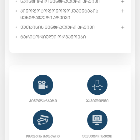
ᲡᲐᲘᲡᲢᲝᲠᲘᲝ ᲪᲔᲜᲢᲠᲐᲚᲣᲠᲘ ᲐᲠᲥᲘᲕᲘ
ᲙᲘᲜᲝᲤᲝᲢᲝᲤᲝᲜᲝᲓᲝᲙᲣᲛᲔᲜᲢᲔᲑᲘᲡ
ᲪᲔᲜᲢᲠᲐᲚᲣᲠᲘ ᲐᲠᲥᲘᲕᲘ
ᲥᲣᲗᲐᲘᲡᲘᲡ ᲪᲔᲜᲢᲠᲐᲚᲣᲠᲘ ᲐᲠᲥᲘᲕᲘ
ᲢᲔᲠᲘᲢᲝᲠᲘᲣᲚᲘ ᲝᲠᲒᲐᲜᲝᲔᲑᲘ
ᲙᲘᲜᲝᲓᲐᲠᲑᲐᲖᲘ
ᲞᲐᲕᲘᲚᲘᲝᲜᲘ
ᲝᲜᲚᲐᲘᲜ ᲛᲐᲦᲐᲖᲘᲐ
ᲔᲚᲔᲥᲢᲠᲝᲜᲣᲚᲘ