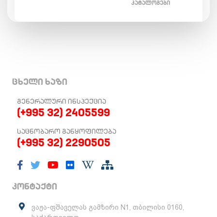
ᲙᲐᲢᲐᲚᲝᲒᲔᲑᲘ
ცხელი ხაზი
ᲒᲔᲜᲔᲠᲐᲚᲣᲠᲘ ᲘᲜᲡᲞᲔᲥᲪᲘᲐ
(+995 32) 2405599
ᲡᲐᲪᲜᲝᲑᲐᲠᲝ ᲒᲐᲜᲧᲝᲤᲘᲚᲔᲑᲐ
(+995 32) 2290505
კონტაქტი
ვაჟა-ფშაველას გამზირი N1, თბილისი 0160,