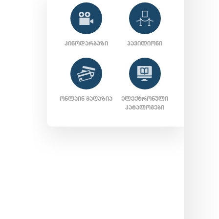
ᲙᲘᲜᲝᲓᲐᲠᲑᲐᲖᲘ
ᲞᲐᲕᲘᲚᲘᲝᲜᲘ
ᲝᲜᲚᲐᲘᲜ ᲛᲐᲦᲐᲖᲘᲐ
ᲔᲚᲔᲥᲢᲠᲝᲜᲣᲚᲘ
ᲙᲐᲢᲐᲚᲝᲒᲔᲑᲘ