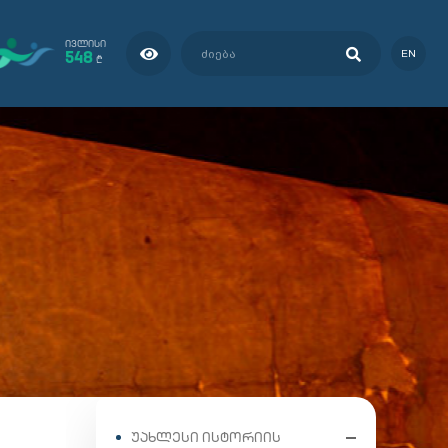
ᲘᲕᲚᲘᲡᲘ
548
EN
₾
ᲣᲐᲮᲚᲔᲡᲘ ᲘᲡᲢᲝᲠᲘᲘᲡ