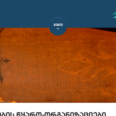
ᲛᲔᲜᲘᲣ
ბის წყარო-ორგანიზაციები