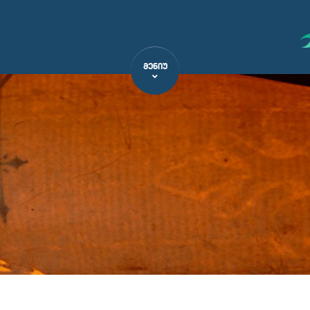
ᲛᲔᲜᲘᲣ