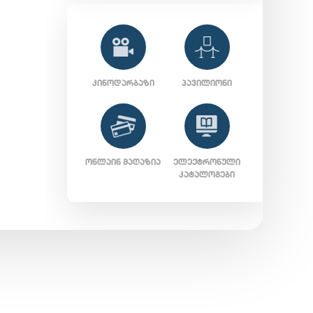
ᲙᲘᲜᲝᲓᲐᲠᲑᲐᲖᲘ
ᲞᲐᲕᲘᲚᲘᲝᲜᲘ
ᲝᲜᲚᲐᲘᲜ ᲛᲐᲦᲐᲖᲘᲐ
ᲔᲚᲔᲥᲢᲠᲝᲜᲣᲚᲘ
ᲙᲐᲢᲐᲚᲝᲒᲔᲑᲘ