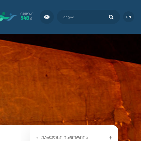
ᲘᲕᲚᲘᲡᲘ
548
EN
₾
ᲣᲐᲮᲚᲔᲡᲘ ᲘᲡᲢᲝᲠᲘᲘᲡ