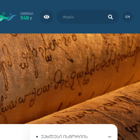
ᲘᲕᲚᲘᲡᲘ
548
EN
₾
ᲣᲐᲮᲚᲔᲡᲘ ᲘᲡᲢᲝᲠᲘᲘᲡ