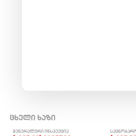
ცხელი ხაზი
ᲒᲔᲜᲔᲠᲐᲚᲣᲠᲘ ᲘᲜᲡᲞᲔᲥᲪᲘᲐ
ᲡᲐᲪᲜᲝᲑᲐᲠ