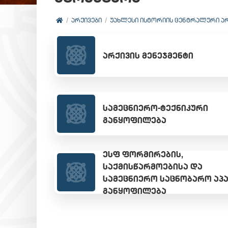
ᲐᲠᲥᲘᲕᲔᲑᲘ
ᲣᲐᲮᲚᲔᲡᲘ ᲘᲡᲢᲝᲠᲘᲘᲡ ᲪᲔᲜᲢᲠᲐᲚᲣᲠᲘ Ა
ᲐᲠᲥᲘᲕᲘᲡ ᲛᲔᲜᲔᲯᲛᲔᲜᲢᲘ
ᲡᲐᲛᲔᲪᲜᲘᲔᲠᲝ-ᲢᲔᲥᲜᲘᲙᲣᲠᲘ
ᲒᲐᲜᲧᲝᲤᲘᲚᲔᲑᲐ
ᲔᲡᲤ ᲤᲝᲠᲛᲘᲠᲔᲑᲘᲡ,
ᲡᲐᲥᲛᲘᲡᲬᲐᲠᲛᲝᲔᲑᲘᲡᲐ ᲓᲐ
ᲡᲐᲛᲔᲪᲜᲘᲔᲠᲝ ᲡᲐᲪᲜᲝᲑᲐᲠᲝ ᲐᲞ
ᲒᲐᲜᲧᲝᲤᲘᲚᲔᲑᲐ