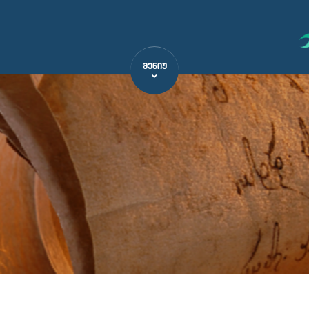
ᲛᲔᲜᲘᲣ