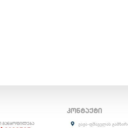
კონტაქტი
Ო ᲒᲐᲜᲧᲝᲤᲘᲚᲔᲑᲐ
ვაჟა-ფშაველას გამზირ