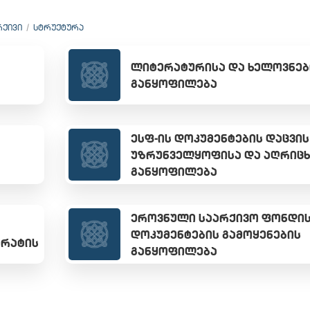
ᲠᲥᲘᲕᲘ
ᲡᲢᲠᲣᲥᲢᲣᲠᲐ
ᲚᲘᲢᲔᲠᲐᲢᲣᲠᲘᲡᲐ ᲓᲐ ᲮᲔᲚᲝᲕᲜᲔᲑ
ᲒᲐᲜᲧᲝᲤᲘᲚᲔᲑᲐ
ᲔᲡᲤ-ᲘᲡ ᲓᲝᲙᲣᲛᲔᲜᲢᲔᲑᲘᲡ ᲓᲐᲪᲕᲘᲡ
ᲣᲖᲠᲣᲜᲕᲔᲚᲧᲝᲤᲘᲡᲐ ᲓᲐ ᲐᲦᲠᲘᲪᲮ
ᲒᲐᲜᲧᲝᲤᲘᲚᲔᲑᲐ
ᲔᲠᲝᲕᲜᲣᲚᲘ ᲡᲐᲐᲠᲥᲘᲕᲝ ᲤᲝᲜᲓᲘ
ᲓᲝᲙᲣᲛᲔᲜᲢᲔᲑᲘᲡ ᲒᲐᲛᲝᲧᲔᲜᲔᲑᲘᲡ
ᲐᲠᲐᲢᲘᲡ
ᲒᲐᲜᲧᲝᲤᲘᲚᲔᲑᲐ