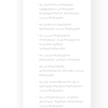
en_პარიზის ქართველ
სტუდენტთა კომიტეტის
თავმჯდომარის მიმართვა
აკაკი ჩხენკელს
en_ვალიკო ჯუღელის
წერილები აკაკი ჩხენკელს
en_აკაკი ჩხენკელის
მოხსენება „საქართველოს
საკითხი გენუის
კონფერენციაზე“
en_აკაკი ჩხენკელის
წერილები კარლო ჩხეიძეს
en_კონსტანტინე
გამსახურდიას თხოვნა აკაკი
ჩხენკელს
en_ექ. თაყაიშვილისა და ი.
ელიგულაშვილის წერილები
აკაკი ჩხენკელს
en_ორგანიზაცია „თეთრი
გიორგის“ წევრთა მიმართვა
აკაკი ჩხენკელს