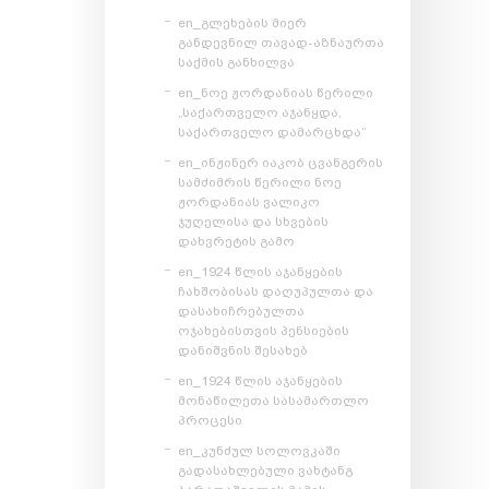
en_გლეხების მიერ
განდევნილ თავად-აზნაურთა
საქმის განხილვა
en_ნოე ჟორდანიას წერილი
„საქართველო აჯანყდა,
საქართველო დამარცხდა“
en_ინჟინერ იაკობ ცვანგერის
სამძიმრის წერილი ნოე
ჟორდანიას ვალიკო
ჯუღელისა და სხვების
დახვრეტის გამო
en_1924 წლის აჯანყების
ჩახშობისას დაღუპულთა და
დასახიჩრებულთა
ოჯახებისთვის პენსიების
დანიშვნის შესახებ
en_1924 წლის აჯანყების
მონაწილეთა სასამართლო
პროცესი
en_კუნძულ სოლოვკაში
გადასახლებული ვახტანგ