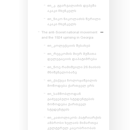
en_კ. გვარჯალაძის დეპეშა
აკაკი ჩხენკელს
en_ნიკო ნიკოლაძის წერილი
აკაკი ჩხენკელს
The anti-Soviet national movement
and the 1924 uprising in Georgia
en_კოლექციის შესახებ
en_რევკომის მიერ მუშათა
დელეგაციის დაპატიმრება
en_ნოე რამიშვილი 26 მაისის
მნიშვნელობაზე
en_ქაქუცა ჩოლოყაშვილის
მოწოდება ქართველ ერს
en_სამშობლოდან
გაძევებული სტუდენტების
მოწოდება ქართველ
სტუდენტებს
en_კათოლიკოს-პატრიარქის
ამბროსი ხელაის მიმართვა
კულტურულ კაცობრიობას