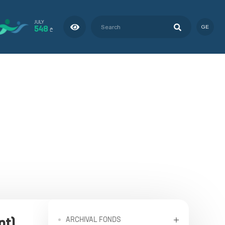
JULY
548
GE
₾
nt)
ARCHIVAL FONDS