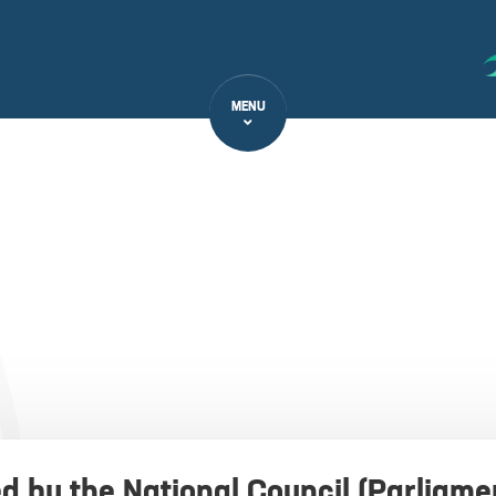
MENU
d by the National Council (Parliame